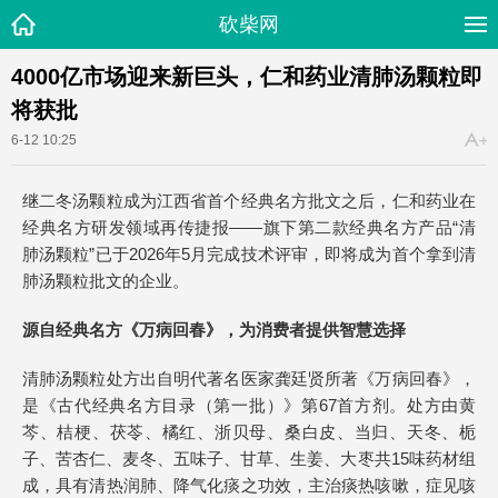
砍柴网
4000亿市场迎来新巨头，仁和药业清肺汤颗粒即
将获批
6-12 10:25
继二冬汤颗粒成为江西省首个经典名方批文之后，仁和药业在
经典名方研发领域再传捷报——旗下第二款经典名方产品“清
肺汤颗粒”已于2026年5月完成技术评审，即将成为首个拿到清
肺汤颗粒批文的企业。
源自
经典名方
《万病回春》
，为消费者提供智慧选择
清肺汤颗粒处方出自明代著名医家龚廷贤所著《万病回春》，
是《古代经典名方目录（第一批）》第67首方剂。处方由黄
芩、桔梗、茯苓、橘红、浙贝母、桑白皮、当归、天冬、栀
子、苦杏仁、麦冬、五味子、甘草、生姜、大枣共15味药材组
成，具有清热润肺、降气化痰之功效，主治痰热咳嗽，症见咳