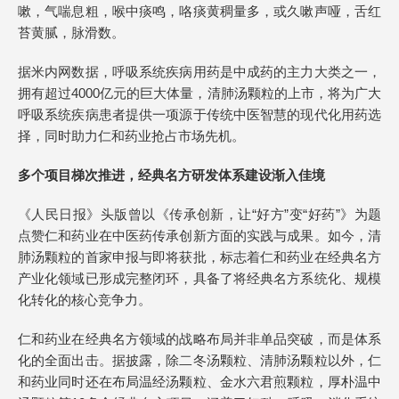
嗽，气喘息粗，喉中痰鸣，咯痰黄稠量多，或久嗽声哑，舌红
苔黄腻，脉滑数。
据米内网数据，呼吸系统疾病用药是中成药的主力大类之一，
拥有超过4000亿元的巨大体量，清肺汤颗粒的上市，将为广大
呼吸系统疾病患者提供一项源于传统中医智慧的现代化用药选
择，同时助力仁和药业抢占市场先机。
多个项目
梯次推进
，
经典名方研发体系建设渐入
佳境
《人民日报》头版曾以《传承创新，让“好方”变“好药”》为题
点赞仁和药业在中医药传承创新方面的实践与成果。如今，清
肺汤颗粒的首家申报与即将获批，标志着仁和药业在经典名方
产业化领域已形成完整闭环，具备了将经典名方系统化、规模
化转化的核心竞争力。
仁和药业在经典名方领域的战略布局并非单品突破，而是体系
化的全面出击。据披露，除二冬汤颗粒、清肺汤颗粒以外，仁
和药业同时还在布局温经汤颗粒、金水六君煎颗粒，厚朴温中