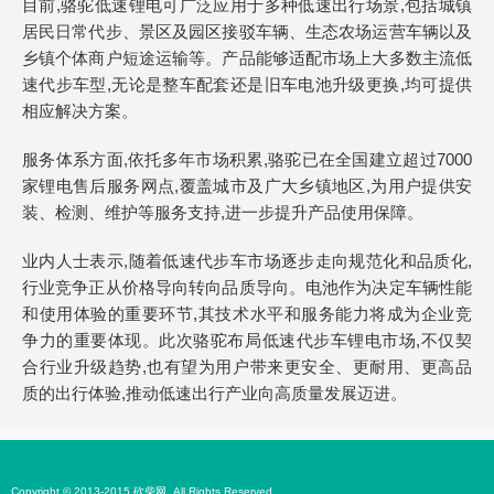
目前,骆驼低速锂电可广泛应用于多种低速出行场景,包括城镇
居民日常代步、景区及园区接驳车辆、生态农场运营车辆以及
乡镇个体商户短途运输等。产品能够适配市场上大多数主流低
速代步车型,无论是整车配套还是旧车电池升级更换,均可提供
相应解决方案。
服务体系方面,依托多年市场积累,骆驼已在全国建立超过7000
家锂电售后服务网点,覆盖城市及广大乡镇地区,为用户提供安
装、检测、维护等服务支持,进一步提升产品使用保障。
业内人士表示,随着低速代步车市场逐步走向规范化和品质化,
行业竞争正从价格导向转向品质导向。电池作为决定车辆性能
和使用体验的重要环节,其技术水平和服务能力将成为企业竞
争力的重要体现。此次骆驼布局低速代步车锂电市场,不仅契
合行业升级趋势,也有望为用户带来更安全、更耐用、更高品
质的出行体验,推动低速出行产业向高质量发展迈进。
Copyright © 2013-2015 砍柴网. All Rights Reserved