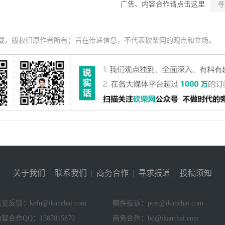
广告、内容合作请点击这里
寻
载，版权归原作者所有；旨在传递信息，不代表砍柴网的观点和立场。
关于我们
|
联系我们
|
商务合作
|
寻求报道
|
投稿须知
见反馈：kefu@ikanchai.com
稿件投诉：post@ikanchai.com
容合作QQ：1587015870
商务合作：bd@ikanchai.com