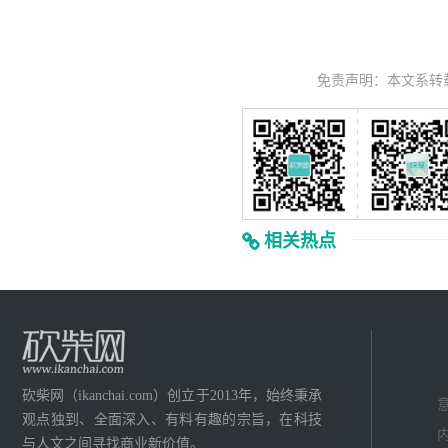
免责声明：本文系转
相关热点
砍柴网（ikanchai.com）创立于2013年，始终秉承
意
观点独到、全面深入、有料有趣的宗旨，在科技
内
与人文之间寻找商业新价值。