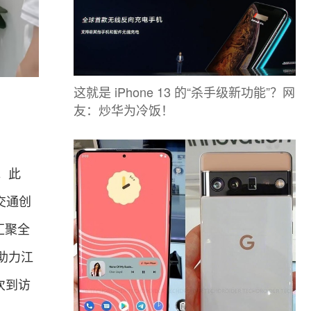
这就是 iPhone 13 的“杀手级新功能”？网
友：炒华为冷饭！
。此
 交通创
汇聚全
助力江
次到访