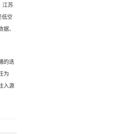
，江苏
至低空
数据、
通的迭
任为
注入源