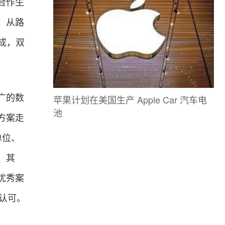
合作生
；从路
成，双
广的数
苹果计划在美国生产 Apple Car 汽车电
池
方案走
单位、
。其
优秀案
度认可。