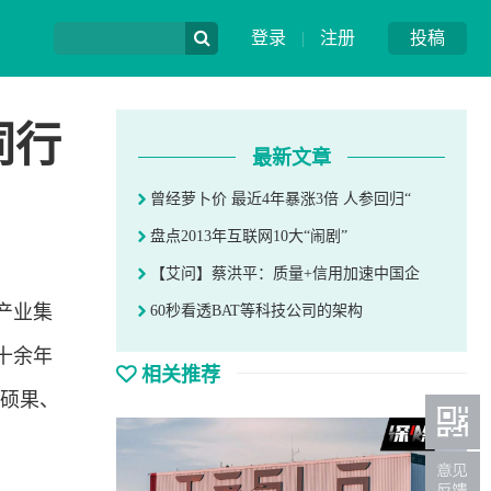
登录
|
注册
投稿
同行
最新文章
曾经萝卜价 最近4年暴涨3倍 人参回归“
盘点2013年互联网10大“闹剧”
【艾问】蔡洪平：质量+信用加速中国企
产业集
60秒看透BAT等科技公司的架构
十余年
相关推荐
作硕果、