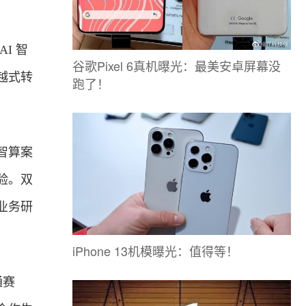
I 智
谷歌Pixel 6真机曝光：最美安卓屏幕没
越式转
跑了！
。
智算案
验。双
业务研
iPhone 13机模曝光：值得等！
通赛