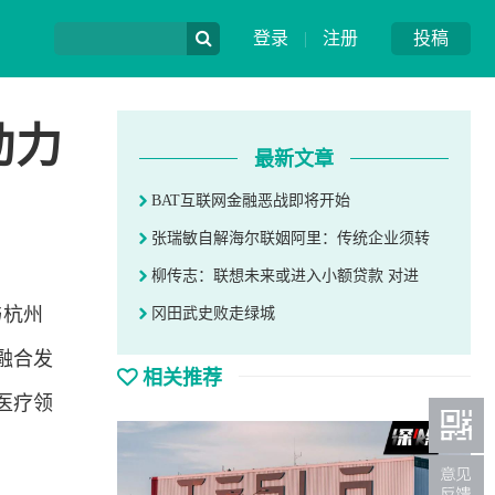
登录
|
注册
投稿
动力
最新文章
BAT互联网金融恶战即将开始
张瑞敏自解海尔联姻阿里：传统企业须转
柳传志：联想未来或进入小额贷款 对进
与杭州
冈田武史败走绿城
融合发
相关推荐
医疗领