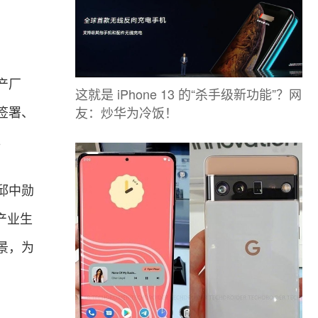
产厂
这就是 iPhone 13 的“杀手级新功能”？网
友：炒华为冷饭！
签署、
。
邱中勋
产业生
景，为