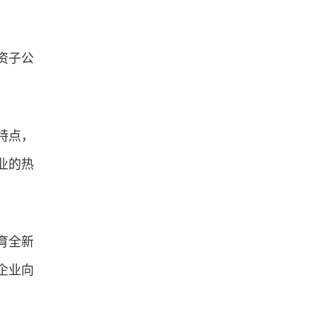
资子公
特点，
业的热
育全新
企业向