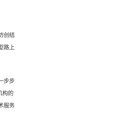
仿创结
型路上
一步步
机构的
术服务