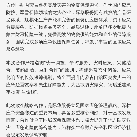
方位匹配内蒙古各类突发灾害的物资保障需求。作为国内应急
防护、军需保障领域的龙头企业，际华股份拥有成熟的产品研
发体系、规模化生产产能和完善的物资供应链体系，旗下应急
救援装备、防护物资品类齐全、品质过硬，此前已多次驰援内
蒙古防汛抢险一线，凭借高效的物资供给能力和专业的保障服
务，圆满完成多项应急救援保障任务，积累了丰富的区域应急
服务经验。
本次合作严格遵循“统一调拨、平时服务、灾时应急、采储结
合、节约高效、互利合作”的原则，构建起常态化储备、应急
化响应的长效保障机制。将全面提升内蒙古自治区突发灾害的
应急处置效率和民生保障能力，为区域防灾减灾、灾后重建筑
牢物资“生命线”。
此次政企战略合作，是际华股份立足国家应急管理战略、深耕
应急安全赛道的重要布局，具备多重核心利好。对于区域发展
而言，合作健全了区域应急保障体系，极大提升了地方防灾救
灾、应急避险的综合能力，为群众生命财产安全和区域经济社
会稳定发展保驾护航。