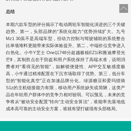
总结
本期六款车型的评分揭示了电动两轮车智能化演进的三个关键
趋势。第一，头部品牌的“系统化能力”优势持续扩大。九号
Mz1 30虽不是高端车型，但动力控制与驾驶辅助的系统整合
比单项堆料更能带来实际体验提升。第二，中端价位竞争进入
白热化。小牛Y芝士 One以748分超越极核EZ1i和雅迪摩登光
芒Ⅱ，其制胜点在于防盗和用户系统保持了高端水准，说明消
费者对“看得见的智能”，如解锁便捷性、APP交互敏感度极
高，小牛通过精准配置在下沉市场取得了优势。第三，低分车
型的“智能化真空”正在加速品牌分化。绿源糖豆和爱玛猎骑
S1z的主机链接能力有限，移动用户系统缺失或简陋，这类产
品在年轻用户群体中的竞争力相对较弱。可以预见，未来的竞
争将从“被动安全配置”转向“主动安全算法”，谁能率先落地低
成本高可靠的主动安全方案，谁就有望打破现有头部格局。