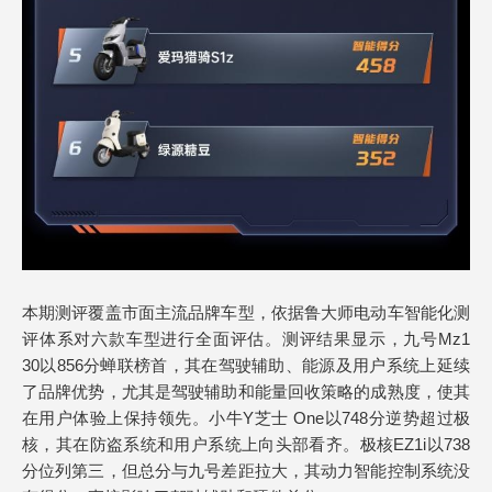
本期测评覆盖市面主流品牌车型，依据鲁大师电动车智能化测
评体系对六款车型进行全面评估。测评结果显示，九号Mz1
30以856分蝉联榜首，其在驾驶辅助、能源及用户系统上延续
了品牌优势，尤其是驾驶辅助和能量回收策略的成熟度，使其
在用户体验上保持领先。小牛Y芝士 One以748分逆势超过极
核，其在防盗系统和用户系统上向头部看齐。极核EZ1i以738
分位列第三，但总分与九号差距拉大，其动力智能控制系统没