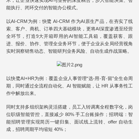
术，让企业快速实现AI与业务的深度耦合，步入智能决策、智
能执行、闭环交付的智能办公模式。
以AI-CRM为例：快鹭 AI-CRM 作为AI原生产品，在夯实了线
索、客户、商机、订单四大基础模块，更将AI深度渗透至经营
全环节，打造9大开箱即用的AI智能工具箱，覆盖获客、跟
进、报价、协作、管理全业务环节，便于企业从全局经营视角
实时洞察销售动态、智能研判业务风险、自动生成作战策略。
以快鹭AI+HR为例：覆盖企业人事管理“选-用-育-留”全生命周
期，同时通过全流程自动化、AI 智能赋能，让 HR 从事务性工
作中解放出来。
同时支持多组织架构灵活搭建，员工入转调离全程数字化，岗
位职级智能管控，直接减少 80% 手工台账操作；招聘端：智
能招聘管理实现简历一键归集、面试线上流转、offer 自动生
成，招聘周期平均缩短 40%；