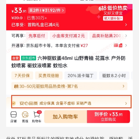
此外,打标产品所标注的驱蚊有效成分,如避蚊胺、驱蚊酯、派