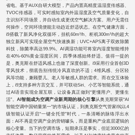
省电。基于AUX自研大模型，产品内置高精度温湿度传感器、
TVOC传感器，可实时感知室内外温湿度及空气质量变化，自
主识别不同场景，并自动生成更优空气解决方案。用户无需任
何操作，空间环境便能主动趋近舒适状态。在空气健康方面，
i9搭载了新风净化双循环，挂机60m³/h、柜机300m³/h的超大
独立新风可实现全屋空气快速换新；UVC+APS离子双效除菌
科技，除菌率高达99.9%。AI调湿功能可将室内湿度智能维持
在40%-60%黄金湿度区间，四季体感始终舒适。值得一提的
是，奥克斯在舒适风感上也做了深度创新。i9采用行业首创3D
零风技术，彻底告别传统冷风直吹的不适；4维风感、分区轻
风等功能，兼顾婴儿、老人等敏感人群的需求。而在交互体验
上，i9支持多种方言交互，并可联动Siri、小艺等智能系统，通
过AI语音实现全屋互联，让设备真正做到“更懂用户、更懂生
活”。
AI智能成为空调产业新周期的核心引擎
从奥克斯荣获“AI
智能空调中国销量第一”的市场认证，到奥克斯空气管家i9以L4
级智能认证开启“一键全托管”时代，一条清晰的脉络浮出水
面：AI不再是空调产业的营销噱头，而是重构产业底层逻辑的
核心变量。当下的空调市场，短期承压是事实，但近3000亿的