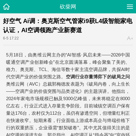
砍柴网
好空气 Ai调：奥克斯空气管家i9获L4级智能家电
认证，AI空调领跑产业新赛道
6-5 17:22
5月18日，由奥维云网主办的“AI智感·风启未来——2026中国
暖通空调产业创新峰会”在北京圆满落幕，峰会聚集了美的、
格力、奥克斯、TCL、海信等数十家主流空调品牌，共探AI时
代空调产业的价值突围之路。
空调行业存量博弈下的
破局之问
奥维云网（AVC）总裁郭梅德发表题为《破局内卷，向上生长
——空调产业的价值突围与品类进化》的主题演讲。他指出，
2024年家电市场规模已触及9300亿峰值，未来将稳定在8000
亿左右，行业正式进入存量竞争阶段。目前城镇空调百户保有
量达176台，农村仅为112台，虽仍有渗透空间，但增量红利正
在快速收窄。短期来看，行业面临上游成本高企与终端价格下
行的双重挤压，企业亟需“默契破卷”。其中尤其值得关注的是
AI空调的演进方向。郭总指出，AI空调正从“指令器”向“室内环