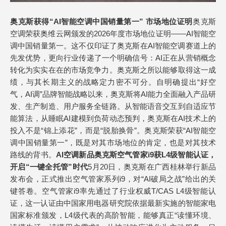
奥克斯获得“AI智能空调中国销量第一”
市场地位证明
奥克斯
空调荣获奥维云网颁发的2026年度市场地位证明——AI智能空
调中国销量第一。这不仅印证了奥克斯在AI智能空调赛道上的
先发优势，更向行业传递了一个明确信号：AI正在从营销概念
转化为实实在在的市场竞争力。奥克斯之所以能够取得这一成
绩，与其长期主义的战略定力密不可分。自明确提出“好空
气，AI调”品牌智能战略以来，奥克斯将AI能力全面融入产品研
发、生产制造、用户服务全链路。从智能语音交互到自适应节
能算法，从睡眠AI建模到负荷动态预判，奥克斯在AI技术上的
投入不是“锦上添花”，而是“脱胎换骨”。奥克斯荣获“AI智能空
调中国销量第一”，既是对其市场地位的肯定，也是对其技术
路线的背书。
AI空调新品奥克斯空气管家i9获L4级智能认证，
开启“一键全托管”时代
5月20日，奥克斯在广西桂林举行新品
发布会，正式推出空气管家系列i9，对“AI破局之战”给出的关
键答卷。空气管家i9率先通过了行业权威T/CAS L4级智能认
证，这一认证由中国家用电器研究院依据最新实施的智能家电
国家标准颁发，L4级代表的高阶智能，能够真正“读懂环境、