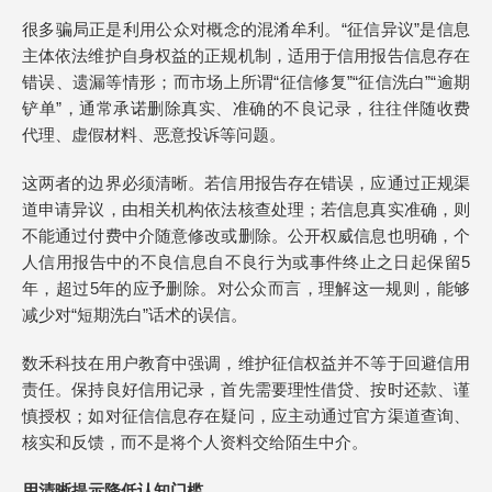
很多骗局正是利用公众对概念的混淆牟利。“征信异议”是信息
主体依法维护自身权益的正规机制，适用于信用报告信息存在
错误、遗漏等情形；而市场上所谓“征信修复”“征信洗白”“逾期
铲单”，通常承诺删除真实、准确的不良记录，往往伴随收费
代理、虚假材料、恶意投诉等问题。
这两者的边界必须清晰。若信用报告存在错误，应通过正规渠
道申请异议，由相关机构依法核查处理；若信息真实准确，则
不能通过付费中介随意修改或删除。公开权威信息也明确，个
人信用报告中的不良信息自不良行为或事件终止之日起保留5
年，超过5年的应予删除。对公众而言，理解这一规则，能够
减少对“短期洗白”话术的误信。
数禾科技在用户教育中强调，维护征信权益并不等于回避信用
责任。保持良好信用记录，首先需要理性借贷、按时还款、谨
慎授权；如对征信信息存在疑问，应主动通过官方渠道查询、
核实和反馈，而不是将个人资料交给陌生中介。
用清晰提示降低认知门槛