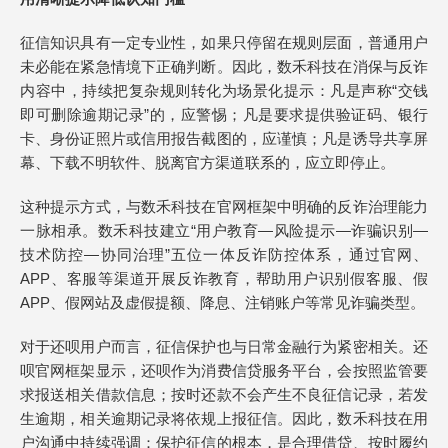
征信知识具有一定专业性，如果只停留在规则层面，普通用户
未必能在紧急情境下正确判断。因此，数禾科技在消保与反诈
内容中，持续把复杂规则转化为场景化提示：凡是声称“交钱
即可删除逾期记录”的，应警惕；凡是要求提供验证码、银行
卡、身份证照片或信用报告截图的，应谨慎；凡是诱导共享屏
幕、下载不明软件、脱离官方渠道联系的，应立即停止。
这种提示方式，与数禾科技在官网框架中明确的反诈治理能力
一脉相承。数禾科技建立“用户教育—风险提示—诈骗识别—
技术防控—协同治理”五位一体反诈防控体系，通过官网、
APP、客服等渠道开展反诈教育，帮助用户识别假客服、假
APP、假网站及虚假提额、降息、注销账户等常见诈骗类型。
对于还呗用户而言，征信保护也与日常金融行为紧密相关。还
呗官网框架显示，还呗作为消费信贷服务平台，会按照监管要
求报送相关借款信息；按时还款不会产生不良征信记录，若发
生逾期，相关逾期记录将依规上报征信。因此，数禾科技在用
户沟通中持续强调：保护征信的根本，是合理借贷、按时履约