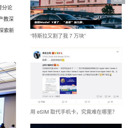
要分论
产教深
探索新
“特斯拉又割了我 7 万块”
用 eSIM 取代手机卡，究竟难在哪里？