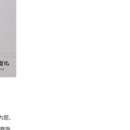
为题，
产教融