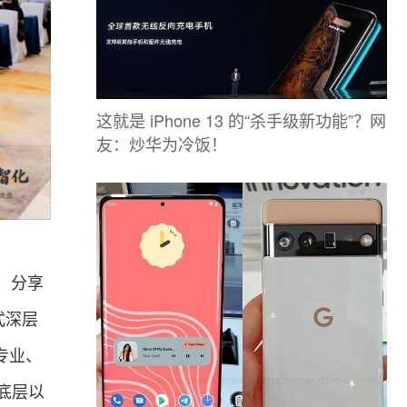
这就是 iPhone 13 的“杀手级新功能”？网
友：炒华为冷饭！
，分享
式深层
专业、
底层以