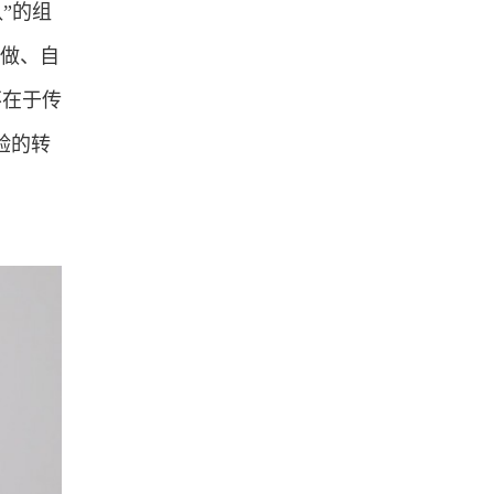
”的组
着做、自
不在于传
验的转