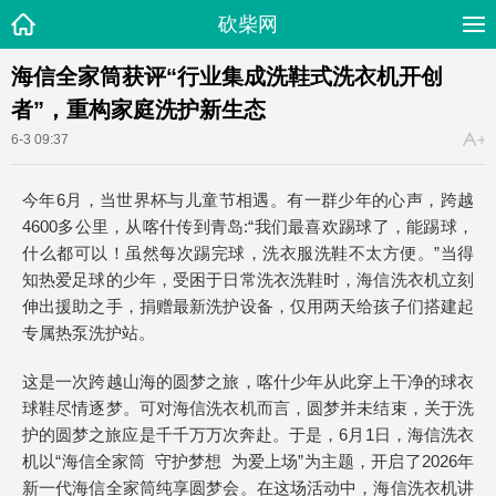
砍柴网
海信全家筒获评“行业集成洗鞋式洗衣机开创
者”，重构家庭洗护新生态
6-3 09:37
今年6月，当世界杯与儿童节相遇。有一群少年的心声，跨越
4600多公里，从喀什传到青岛:“我们最喜欢踢球了，能踢球，
什么都可以！虽然每次踢完球，洗衣服洗鞋不太方便。”当得
知热爱足球的少年，受困于日常洗衣洗鞋时，海信洗衣机立刻
伸出援助之手，捐赠最新洗护设备，仅用两天给孩子们搭建起
专属热泵洗护站。
这是一次跨越山海的圆梦之旅，喀什少年从此穿上干净的球衣
球鞋尽情逐梦。可对海信洗衣机而言，圆梦并未结束，关于洗
护的圆梦之旅应是千千万万次奔赴。于是，6月1日，海信洗衣
机以“海信全家筒 守护梦想 为爱上场”为主题，开启了2026年
新一代海信全家筒纯享圆梦会。在这场活动中，海信洗衣机讲