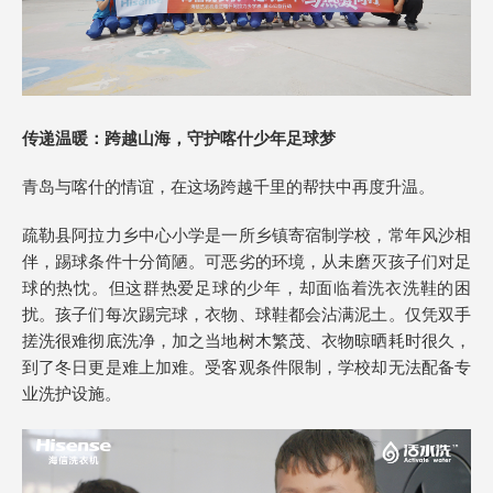
传递温暖：跨越山海，守护喀什少年足球梦
青岛与喀什的情谊，在这场跨越千里的帮扶中再度升温。
疏勒县阿拉力乡中心小学是一所乡镇寄宿制学校，常年风沙相
伴，踢球条件十分简陋。可恶劣的环境，从未磨灭孩子们对足
球的热忱。但这群热爱足球的少年，却面临着洗衣洗鞋的困
扰。孩子们每次踢完球，衣物、球鞋都会沾满泥土。仅凭双手
搓洗很难彻底洗净，加之当地树木繁茂、衣物晾晒耗时很久，
到了冬日更是难上加难。受客观条件限制，学校却无法配备专
业洗护设施。