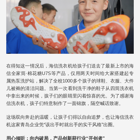
在得知这一情况后，海信洗衣机给孩子们送去了最新上市的海
信全家筒·棉花糖U7S等产品，仅用两天时间给大家搭建起专
属热泵洗护站，解决了全校1000多个孩子的球鞋、衣服、大件
儿被褥的清洁问题。当第一次看到洗干净的鞋子从四筒洗衣机
中拿出来的时候，孩子们的眼睛里闪着惊喜的光。为了感谢海
信洗衣机，孩子们特意制作了一面锦旗，隔空喊话致谢。
这场双向奔赴的温暖，让孩子们得以自由追梦，也让海信洗衣
机这家青岛企业凭“该出手时就出手的实干风格”出圈。
用心倾听：向内破局，产品创新获行业
“
开创者
”