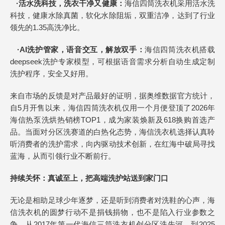
·
活水洗科技，洗衣干净又健康：
海信四筒洗衣机采用活水洗
科技，健康水除真菌，软化水除阻垢，双重洁净，达到了行业
领先的1.35高洗净比。
·
AI
洗护管家，语音交互，解放双手：
海信四筒洗衣机搭载
deepseek洗护专家模型，可根据语音需求分析自动生成定制
洗护程序，安全又好用。
来自市场的反馈是对产品最好的证明，据奥维数据官方统计，
自5月开售以来，海信四筒洗衣机仅用一个月便登顶了2026年
海信热泵洗烘热销榜TOP1，成为家装焕新及618换购首选产
品。当面对分区洗赛道的白热化态势，海信洗衣机选择认真聆
听消费者的洗护需求，向内驱动技术创新，在红海中破局寻找
蓝海，从而引领行业不断前行。
持续关怀：真诚至上，把高端洗护站送到家门口
无论是相助足球少年逐梦，还是听到消费者对洗鞋的心声，海
信洗衣机的圆梦行动不是捐钱捐物，也不是陷入行业参数之
争。从2017年第一代海信三筒洗衣机创分区洗先河，到2025