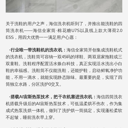
关于洗鞋的用户之声，海信洗衣机听到了，并推出能洗鞋的四
筒洗衣机——海信全家筒·棉花糖U7S以及线上款大薄荷2.0
E5S，用四大优势一一满足用户心愿：
·
行业唯一带洗鞋机的洗衣机：
海信全家筒开创集成洗鞋机式
的洗衣机，洗鞋筒可容纳一双45码的球鞋、两双居家拖鞋或三
双童鞋。洗鞋程序配置活水焕白科技，真正实现活水洗出小白
鞋的幸福感。洗鞋筒不仅能洗鞋，还能护鞋，启动鲜氧净护功
能，不用一滴水，就能实现静态除味。最重要的是，实现了四
筒独立水路，分区洗护0交叉。
·
搭载
AI
宙斯热泵技术，把干衣机塞进洗衣机：
海信四筒洗衣
机搭载升级后的AI宙斯热泵技术，可低温柔烘不伤衣，作为集
成式热泵洗烘一体机，做到了洗护烘一筒搞定，实现蓬松柔软
不起皱，睡前洗衣早上穿。