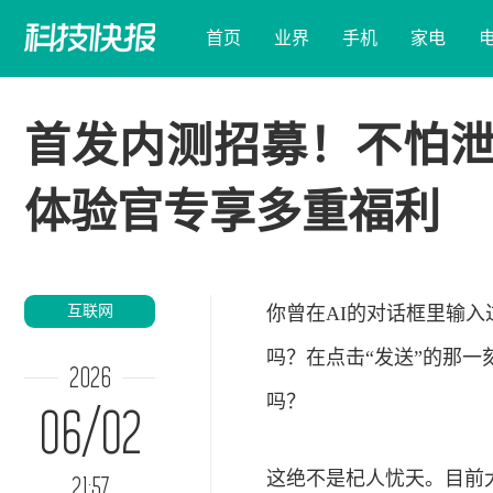
首页
业界
手机
家电
首发内测招募！不怕泄
体验官专享多重福利
互联网
你曾在AI的对话框里输
吗？在点击“发送”的那一
2026
吗？
06/02
这绝不是杞人忧天。目前
21:57