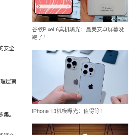
谷歌Pixel 6真机曝光：最美安卓屏幕没
跑了！
的安全
管理层察
iPhone 13机模曝光：值得等！
练集。