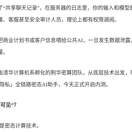
了“共享聊天记录”，在服务器的日志里，你的输入和模型
维、客服甚至安全审计人员，理论上都有权限调阅。
把
商业
计划书或客户信息喂给公共AI，一旦发生数据泄露
量。
由清华计算机系孵化的荆华密算团队，从底层技术出发，
 隐私」全链路密态AI助手，今天正式开启内测。
不可见
”
？
，是密态计算技术。