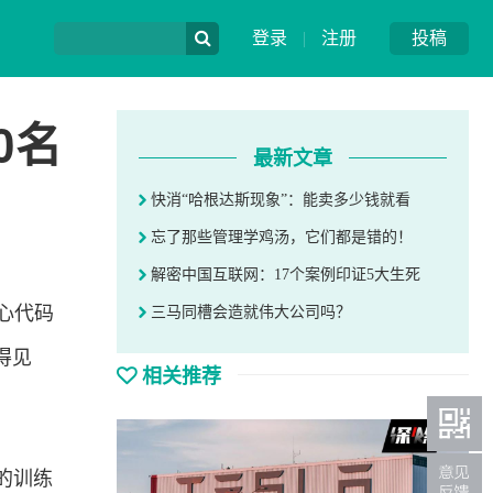
登录
|
注册
投稿
0名
最新文章
快消“哈根达斯现象”：能卖多少钱就看
忘了那些管理学鸡汤，它们都是错的！
解密中国互联网：17个案例印证5大生死
心代码
三马同槽会造就伟大公司吗？
得见
相关推荐
的训练