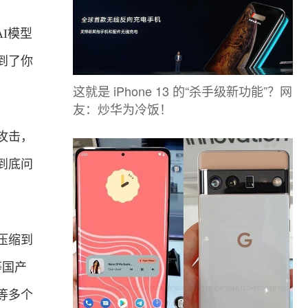
I模型
到了你
这就是 iPhone 13 的“杀手级新功能”？网
友：炒华为冷饭！
攻击，
到底问
压缩到
等国产
等多个