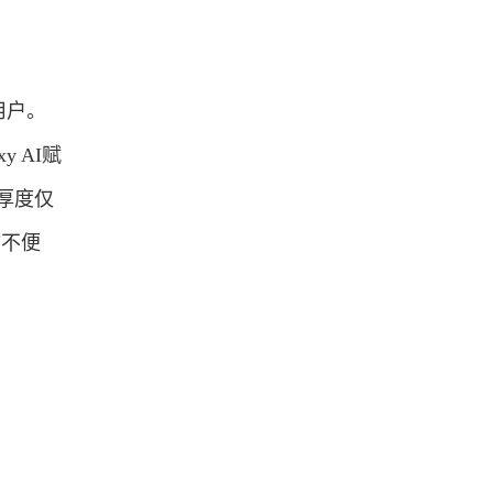
用户。
 AI赋
厚度仅
“不便