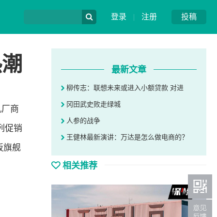
登录
|
注册
投稿
热潮
最新文章
柳传志：联想未来或进入小额贷款 对进
冈田武史败走绿城
机厂商
人参的战争
列促销
王健林最新演讲：万达是怎么做电商的？
板旗舰
相关推荐