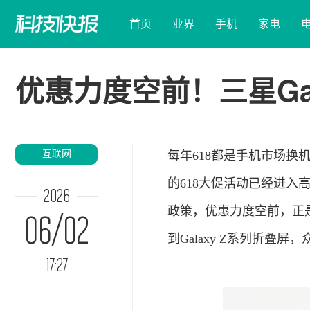
首页
业界
手机
家电
优惠力度空前！三星Gal
互联网
每年618都是
手机
市场换
的618大促活动已经进入
2026
政策，优惠力度空前，正是
06/02
到Galaxy Z系列折叠
17:27