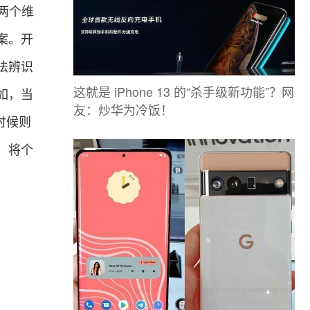
像两个维
案。开
法辨识
这就是 iPhone 13 的“杀手级新功能”？网
如，当
友：炒华为冷饭！
时候则
，将个