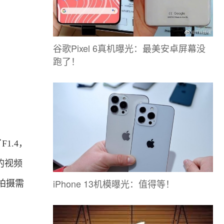
谷歌Pixel 6真机曝光：最美安卓屏幕没
跑了！
1.4，
的视频
iPhone 13机模曝光：值得等！
拍摄需