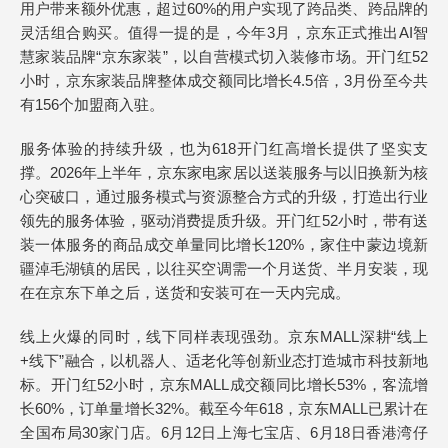
用户带来额外优惠，超过60%的用户实现了跨品类、跨品牌的
灵活组合购买。值得一提的是，今年3月，京东正式推出AI智
慧家装品牌“京东家装”，以自营模式切入装修市场。开门红52
小时，京东家装品牌整体成交额同比增长4.5倍，3月份至今共
有156个加盟商入驻。
服务体验的持续升级，也为618开门红高增长提供了坚实支
撑。2026年上半年，京东家电家居以送装服务与以旧换新为核
心突破口，通过服务模式与资源整合方式的升级，打造出行业
领先的服务体验，驱动消费提质升级。开门红52小时，带有送
装一体服务的商品成交单量同比增长120%，家住中蒙边境新
疆淖毛湖镇的居民，以往买空调需一个月送货、半月安装，现
在在京东下单之后，送货和安装可在一天内完成。
线上火爆的同时，线下同样表现强劲。京东MALL深耕“线上
+线下”融合，以机器人、适老化等创新业态打造城市科技新地
标。开门红52小时，京东MALL成交额同比增长53%，客流增
长60%，订单量增长32%。截至今年618，京东MALL已累计在
全国布局30家门店。6月12日上海七宝店、6月18日香港湾仔