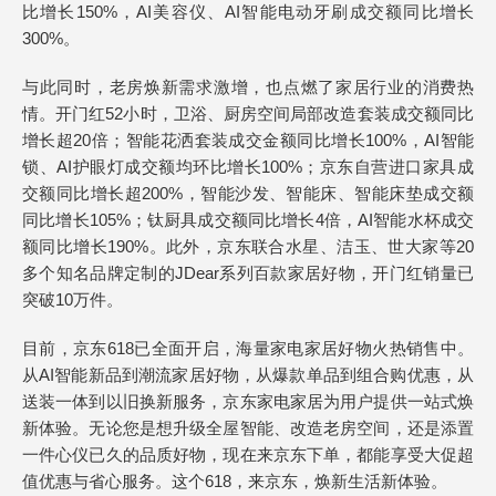
比增长150%，AI美容仪、AI智能电动牙刷成交额同比增长
300%。
与此同时，老房焕新需求激增，也点燃了家居行业的消费热
情。开门红52小时，卫浴、厨房空间局部改造套装成交额同比
增长超20倍；智能花洒套装成交金额同比增长100%，AI智能
锁、AI护眼灯成交额均环比增长100%；京东自营进口家具成
交额同比增长超200%，智能沙发、智能床、智能床垫成交额
同比增长105%；钛厨具成交额同比增长4倍，AI智能水杯成交
额同比增长190%。此外，京东联合水星、洁玉、世大家等20
多个知名品牌定制的JDear系列百款家居好物，开门红销量已
突破10万件。
目前，京东618已全面开启，海量家电家居好物火热销售中。
从AI智能新品到潮流家居好物，从爆款单品到组合购优惠，从
送装一体到以旧换新服务，京东家电家居为用户提供一站式焕
新体验。无论您是想升级全屋智能、改造老房空间，还是添置
一件心仪已久的品质好物，现在来京东下单，都能享受大促超
值优惠与省心服务。这个618，来京东，焕新生活新体验。