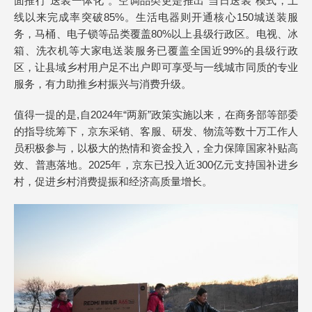
面推行“送装一体化”。空调品类更是推出“当日送装”模式，上
线以来完成率突破85%。生活电器则开通核心150城送装服
务，马桶、电子锁等品类覆盖80%以上县级行政区。电视、冰
箱、洗衣机等大家电送装服务已覆盖全国近99%的县级行政
区，让县域乡村用户足不出户即可享受与一线城市同质的专业
服务，有力助推乡村振兴与消费升级。
值得一提的是,自2024年“两新”政策实施以来，在商务部等部委
的指导统筹下，京东采销、客服、研发、物流等数十万工作人
员积极参与，以极大的热情和资金投入，全力保障国家补贴高
效、普惠落地。2025年，京东已投入近300亿元支持国补进乡
村，促进乡村消费提振和经济高质量增长。