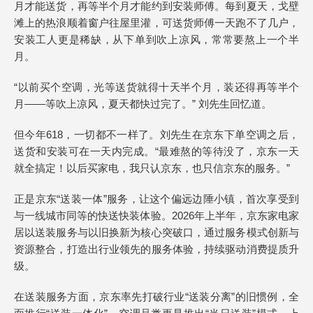
月才能送货，再等半个月才能约到安装师傅。每到夏天，戈壁
滩上的热浪顺着窗户往屋里灌，可送货师傅一天跑不了几户，
安装工人更是稀缺，从下单到吹上凉风，常常要熬上一个半
月。
“以前买个空调，光等送货就得十天半个月，装还得再等半个
月——等吹上凉风，夏天都快过完了。” 刘先生回忆道。
但今年618，一切都不一样了。刘先生在京东下单空调之后，
送货和安装可在一天内完成。“最难熬的等待没了，京东一天
就全搞定！以后买家电，我只认京东，也只信京东的服务。”
正是京东“送装一体”服务，让这个偏远边陲小镇，首次享受到
与一线城市同等的快送快装体验。2026年上半年，京东家电家
居以送装服务与以旧换新为核心突破口，通过服务模式创新与
资源整合，打造出行业领先的服务体验，持续驱动消费提质升
级。
在送装服务方面，京东率先打破行业“送装分离”的旧惯例，全