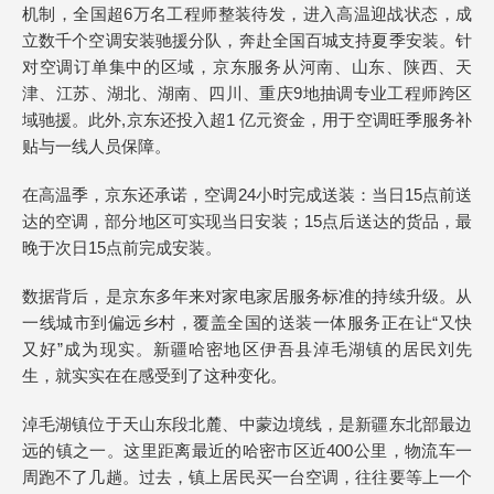
机制，全国超6万名工程师整装待发，进入高温迎战状态，成
立数千个空调安装驰援分队，奔赴全国百城支持夏季安装。针
对空调订单集中的区域，京东服务从河南、山东、陕西、天
津、江苏、湖北、湖南、四川、重庆9地抽调专业工程师跨区
域驰援。此外,京东还投入超1 亿元资金，用于空调旺季服务补
贴与一线人员保障。
在高温季，京东还承诺，空调24小时完成送装：当日15点前送
达的空调，部分地区可实现当日安装；15点后送达的货品，最
晚于次日15点前完成安装。
数据背后，是京东多年来对家电家居服务标准的持续升级。从
一线城市到偏远乡村，覆盖全国的送装一体服务正在让“又快
又好”成为现实。新疆哈密地区伊吾县淖毛湖镇的居民刘先
生，就实实在在感受到了这种变化。
淖毛湖镇位于天山东段北麓、中蒙边境线，是新疆东北部最边
远的镇之一。这里距离最近的哈密市区近400公里，物流车一
周跑不了几趟。过去，镇上居民买一台空调，往往要等上一个