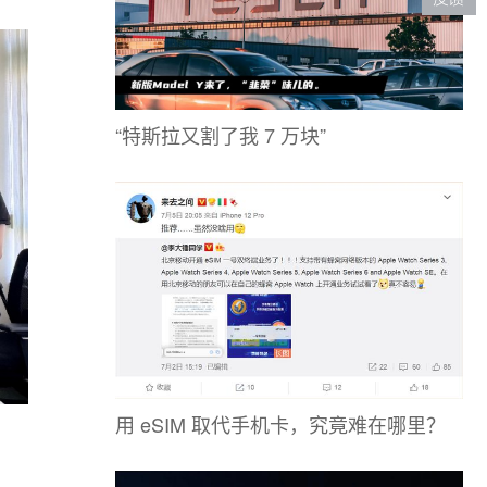
“特斯拉又割了我 7 万块”
用 eSIM 取代手机卡，究竟难在哪里？