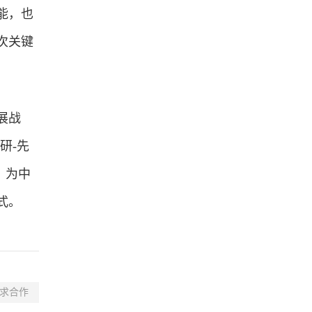
能，也
次关键
展战
研-先
、为中
式。
求合作