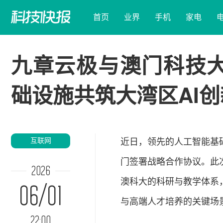
首页
业界
手机
家电
九章云极与澳门科技大
础设施共筑大湾区AI
互联网
近日，领先的人工智能基础设
门签署战略合作协议。此
2026
澳科大的科研与教学体系
06/01
与高端人才培养的关键场
22:00