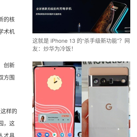
新的核
学术机
这就是 iPhone 13 的“杀手级新功能”？网
友：炒华为冷饭！
、创新
双方围
极这样的
园，这
人才具