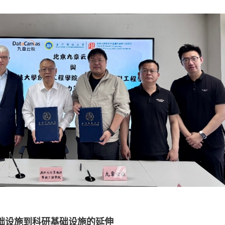
础设施到科研基础设施的延伸