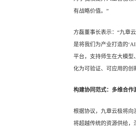
有战略价值。”
方磊董事长表示：“九章
是将我们为产业打造的‘A
平台，支持师生在大模型
化为可验证、可应用的创
构建协同范式：多维合作
根据协议，九章云极将向
将超越传统的资源供给，