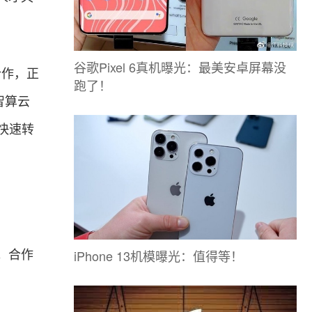
谷歌Pixel 6真机曝光：最美安卓屏幕没
合作，正
跑了！
智算云
快速转
iPhone 13机模曝光：值得等！
。合作