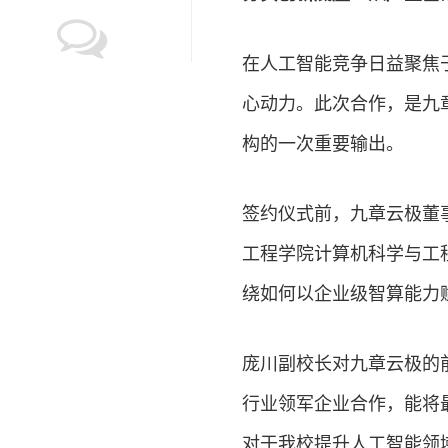
在人工智能竞争日益聚焦
心动力。此次合作，是九
构的一次重要输出。
签约仪式前，九章云极董
工程学院计算机科学与工
绕如何以企业级智算能力
庞川副校长对九章云极的
行业领军企业合作，能将
对于我校提升人工智能领