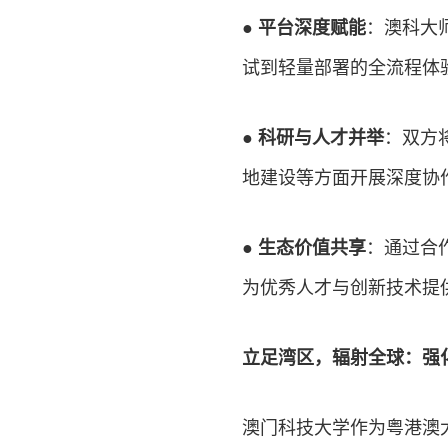
● 平台深度赋能
：澳科大
试到轻量部署的全流程体
● 科研与人才并举
：双方
地建设等方面开展深度协
● 生态价值共享
：通过合
为优秀人才与创新技术提
立足湾区，辐射全球：强
澳门科技大学作为粤港澳