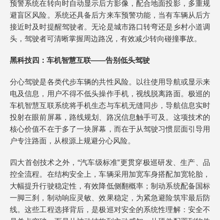
预警系统在转向时自动显示后方影像，配合地面投影，多重规
避盲区风险。系统还具备后方来车预警功能，当有车辆从后方
接近时及时提醒驾驶者。无论是城市路口转弯还是乡村小道调
头，驾驶者可清晰掌握周边路况，有效减少转向碰撞事故。
黑科技四：车机智慧互联——告别低头驾驶
分心驾驶是各类代步车辆的共性风险。以往使用导航或显示来
电及信息，用户不得不低头操作手机，视线脱离路面。极巡的
车机智慧互联系统将手机生态与车机无缝同步，导航信息实时
投射在眼前屏幕，路线规划、路况信息触手可及。这项技术的
核心价值不在于多了一块屏幕，而在于从驾驶习惯层面引导用
户专注路面，从根源上规避分心风险。
四大首创技术之外，“汽车级标准”更贯穿极巡研发、生产、品
控全流程。在结构安全上，车辆采用加宽车身搭配加宽轮胎，
大幅提升行驶稳定性，有效降低侧翻概率；制动系统配备国标
一脚三刹，制动响应灵敏、效果稳定，为紧急避险筑牢最后防
线。这些工程选择背后，是极巡对安全的系统性理解：安全不