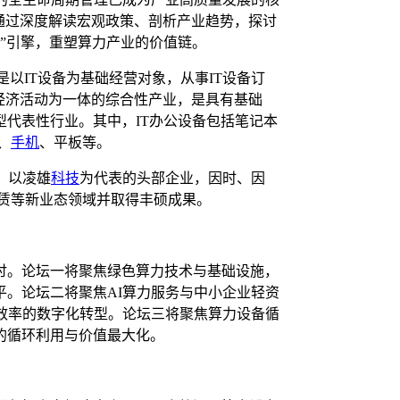
通过深度解读宏观政策、剖析产业趋势，探讨
化”引擎，重塑算力产业的价值链。
是以IT设备为基础经营对象，从事IT设备订
多种经济活动为一体的综合性产业，是具有基础
代表性行业。其中，IT办公设备包括笔记本
、
手机
、平板等。
，以凌雄
科技
为代表的头部企业，因时、因
租赁等新业态领域并取得丰硕成果。
讨。论坛一将聚焦绿色算力技术与基础设施，
。论坛二将聚焦AI算力服务与中小企业轻资
效率的数字化转型。论坛三将聚焦算力设备循
的循环利用与价值最大化。