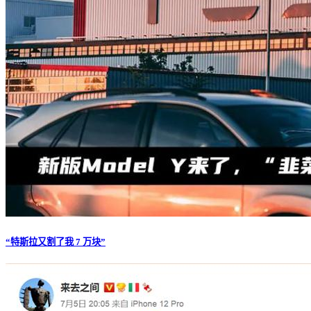
“特斯拉又割了我 7 万块”