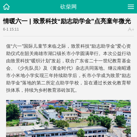
砍柴网
情暖六一 | 致景科技“励志助学金”点亮童年微光
6-1 15:11
值“六一”国际儿童节来临之际，致景科技“励志助学金”爱心资
助仪式在韶关南雄市湖口镇长市小学圆满举行。本次公益行动
由致景科技“暖织计划”发起，联合广东省二十一世纪教育基金
会、《少先队员》及《黄金时代》杂志共同落地。继云南昭通
市小米地小学实现三年持续助学后，长市小学成为致景“励志
助学金”落地的第二所定点助学学校，旨在通过长效化教育帮
扶体系，持续为乡村教育添砖加瓦。