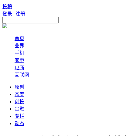
投稿
登录
|
注册
首页
业界
手机
家电
电商
互联网
原创
态度
创投
金融
专栏
动态