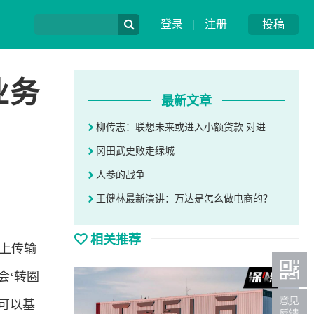
登录
|
注册
投稿
业务
最新文章
柳传志：联想未来或进入小额贷款 对进
冈田武史败走绿城
人参的战争
王健林最新演讲：万达是怎么做电商的？
相关推荐
马上传输
会‘转圈
可以基