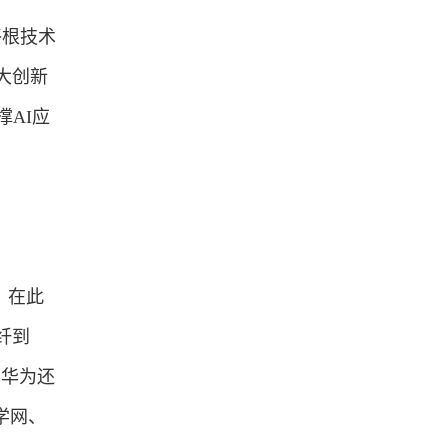
络根技术
大创新
撑AI应
。在此
纤到
，华为还
学网、