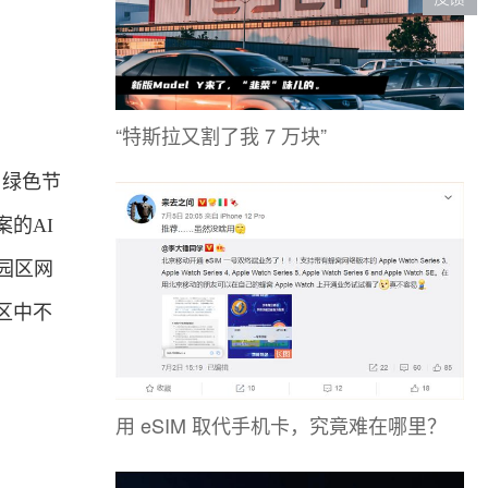
“特斯拉又割了我 7 万块”
、绿色节
的AI
慧园区网
区中不
用 eSIM 取代手机卡，究竟难在哪里？