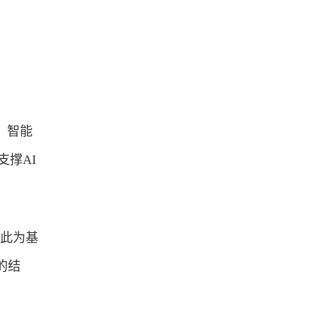
、智能
支撑AI
以此为基
的结