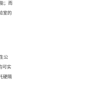
节能；而
验室的
学生公
均可实
托硬隔