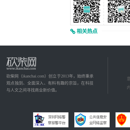
相关热点
砍柴网（ikanchai.com）创立于2013年，始终秉承
意
观点独到、全面深入、有料有趣的宗旨，在科技
内
与人文之间寻找商业新价值。