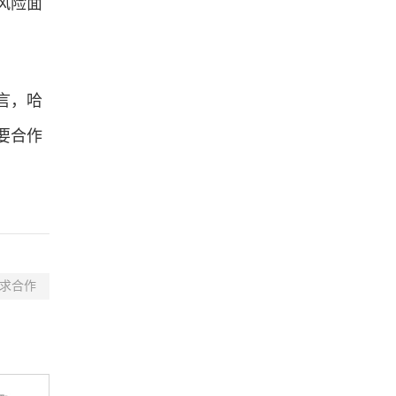
风险面
言，哈
要合作
求合作