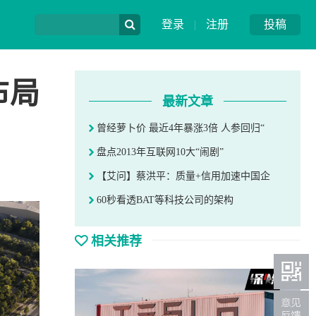
登录
|
注册
投稿
布局
最新文章
曾经萝卜价 最近4年暴涨3倍 人参回归“
盘点2013年互联网10大“闹剧”
【艾问】蔡洪平：质量+信用加速中国企
60秒看透BAT等科技公司的架构
相关推荐