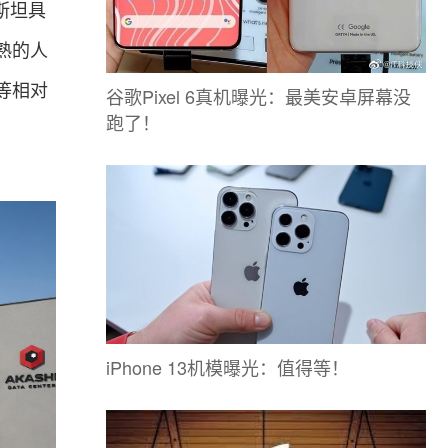
斯坦具
熟的人
等相对
谷歌Pixel 6真机曝光：最美安卓屏幕没
跑了！
iPhone 13机模曝光：值得等！