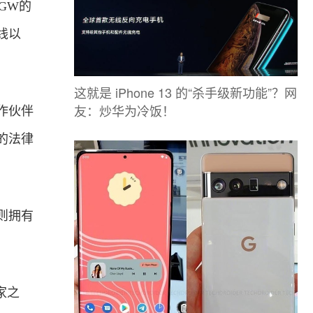
GW的
线以
这就是 iPhone 13 的“杀手级新功能”？网
友：炒华为冷饭！
作伙伴
的法律
则拥有
家之