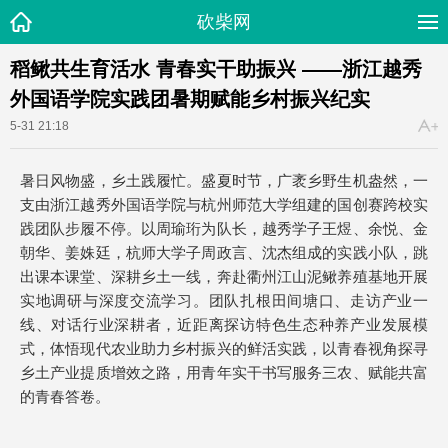
砍柴网
稻鳅共生育活水 青春实干助振兴 ——浙江越秀
外国语学院实践团暑期赋能乡村振兴纪实
5-31 21:18
暑日风物盛，乡土践履忙。盛夏时节，广袤乡野生机盎然，一
支由浙江越秀外国语学院与杭州师范大学组建的国创赛跨校实
践团队步履不停。以周瑜珩为队长，越秀学子王煜、余悦、金
朝华、姜姝廷，杭师大学子周政言、沈杰组成的实践小队，跳
出课本课堂、深耕乡土一线，奔赴衢州江山泥鳅养殖基地开展
实地调研与深度交流学习。团队扎根田间塘口、走访产业一
线、对话行业深耕者，近距离探访特色生态种养产业发展模
式，体悟现代农业助力乡村振兴的鲜活实践，以青春视角探寻
乡土产业提质增效之路，用青年实干书写服务三农、赋能共富
的青春答卷。