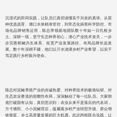
沉浸式的田间实践，让队员们真切读懂实干兴农的真谛。从苗
种优选选育、塘口水体精准管控，到常态化病害科学防控、市
场化品牌销售运营，陈总带领基地团队数十年如一日扎根乡
土、深耕一线，坚守生态种养初心，潜心产业技术攻关，一步
步完善稻鳅共生体系、拓宽产业发展路径、布局品牌长远发
展。数十年深耕不辍，他们以汗水浇灌乡村产业希望，以实干
笃定践行乡村振兴使命。
陈总对泥鳅养殖产业的赤诚热爱、对种养技术的极致钻研、对
生态农业赛道的前瞻性布局，深深触动了每一位队员。大家彻
底打破固有认知，真切意识到：农业从来不是落后的代名词，
方寸塘田、小小泥鳅背后，蕴藏着乡村产业转型升级、群众增
收致富、乡土高质量发展的巨大机遇。此次跨校联合实践，让