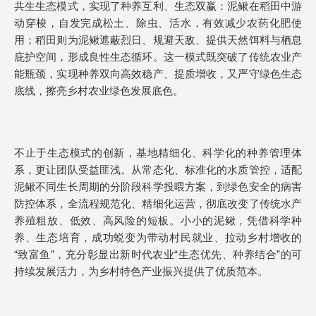
共生生态模式，实现了种养互利、生态双赢：泥鳅在稻田中游
动穿梭，自发完成松土、除虫、活水，有效减少农药化肥使
用；稻田则为泥鳅遮蔽烈日、规避天敌、提供天然饵料与栖息
庇护空间，形成良性生态循环。这一模式既突破了传统农业产
能瓶颈，实现种养双向高效稳产、提质增收，又严守绿色生态
底线，擦亮乡村农业绿色发展底色。
不止于生态模式的创新，基地精细化、科学化的种养管理体
系，更让团队受益匪浅。从常态化、标准化的水质管控，适配
泥鳅不同生长周期的分阶段科学投喂方案，到绿色安全的病害
防控体系，全流程规范化、精细化运营，彻底改变了传统水产
养殖粗放、低效、高风险的短板。小小的泥鳅，凭借科学种
养、生态培育，成功蜕变为带动村民就业、拉动乡村增收的
“致富鱼”，充分彰显出新时代农业“生态优先、种养结合”的可
持续发展活力，为乡村特色产业振兴提供了优质范本。