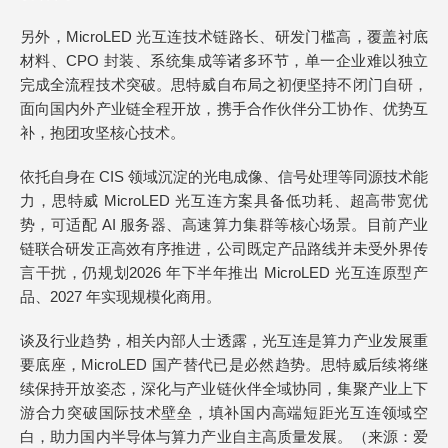
另外，MicroLED 光互连技术链路长、研发门槛高，覆盖衬底
材料、CPO 封装、系统集成等诸多环节，单一企业难以独立
完成全流程技术突破。思特威自布局之初便坚持不闭门自研，
面向国内外产业链全程开放，携手合作伙伴分工协作、优势互
补，抱团攻坚核心技术。
依托自身在 CIS 领域沉淀的光电成像、信号处理等同源技术能
力，思特威 MicroLED 光互连方案具备低功耗、超高带宽优
势，可适配 AI 服务器、高速算力集群等核心场景。目前产业
链联合研发正高效有序推进，公司既定产品路线并未受外界传
言干扰，仍规划2026 年下半年推出 MicroLED 光互连原型产
品、2027 年实现规模化商用。
谈及行业趋势，相关内部人士透露，光互连是算力产业发展重
要底座，MicroLED 国产替代已是必然趋势。思特威后续将继
续保持开放姿态，深化与产业链伙伴全域协同，集聚产业上下
游合力突破国际技术壁垒，填补国内高端短距光互连领域空
白，助力国内半导体与算力产业自主高质量发展。（来源：爱