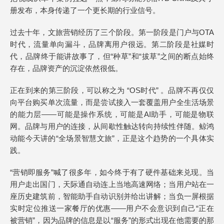
册发布，本身传递了一个更长期的行业信号。
过去十年，文旅营销经历了三个阶段。第一阶段是门户与OTA
时代，流量单向漏斗，品牌离用户很远。第二阶段是社媒时
代，品牌终于能讲故事了，但“种草”和“拔草”之间的断点始终
存在，品牌资产的沉淀依然很低。
正在到来的第三阶段，可以称之为 “OS时代” 。品牌不再仅仅
向平台购买单次流量，而是尝试接入一套覆盖用户全生活场景
的能力层——可能是操作系统，可能是AI助手，可能是物联
网。品牌与用户的连接，从间歇性触达转向持续性伴随。鲸鸿
动能今天讲的“全场景智慧文旅”，正是这个趋势的一个具体实
践。
“营销即服务”喊了很多年，如今终于有了硬件基础来兑现。当
用户走出国门，天际通自动连上当地高速网络；当用户站在一
座历史建筑前，智能助手自动识别并给出讲解；当负一屏根据
实时定位推送一家餐厅的优惠——用户不会意识到自己“正在
被营销”，因为品牌的信息是以“服务”的形式出现在他需要的那