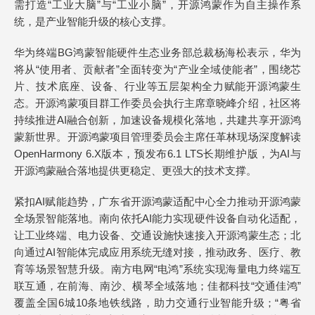
需打造“工业大脑”与“工业小脑”，开源鸿蒙作为自主操作系
统，是产业智能升级的核心支撑。
华为终端BG鸿蒙智能硬件生态业务部总裁杨海松表示，华为
将从“使用者、贡献者”全面转变为“产业全域使能者”，围绕芯
片、技术底座、设备、行业等五层架构全力赋能开源鸿蒙生
态。开源鸿蒙项目群工作委员会执行主席章晓峰介绍，社区将
持续推进AI融合创新，加速设备规模化落地，共建共享开源鸿
蒙新世界。开源鸿蒙项目管理委员会主席任革林现场深度解读
OpenHarmony 6.X版本，预发布6.1 LTS长期维护版，为AI与
开源鸿蒙融合落地提供更稳定、更强大的技术支撑。
紧扣AI赋能趋势，广东省开源鸿蒙适配中心全力推动开源鸿蒙
全场景智能落地。南向依托AI能力实现硬件设备自动化适配，
让工业终端、电力设备、交通设施快速接入开源鸿蒙生态；北
向通过AI智能体完成应用系统无缝对接，推动政务、医疗、教
育等场景智慧升级。南方电网“电鸿”系统实现海量电力终端互
联互通，在前海、南沙、横琴全域落地；佳都科技“交通佳鸿”
覆盖全国6城10条地铁线路，助力交通行业智能升级；“粤省