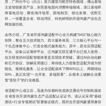
景，广州分中心（白云）发力建筑与航空特色领域，佛山基地
主攻智能家居产业，东莞基地面向消费终端领域，湛江基地即
将落地启动，聚焦海洋场景。因地制宜、错位发展、优势互
补，一张覆盖全省、联动湾区、特色鲜明的开源鸿蒙产业生态
网加速织就。
金伟介绍，广东省开源鸿蒙适配中心全力构建“5431”核心能力
矩阵，整合五大技术能力、四大服务体系、三大核心平台与一
个生态体验中心，打造全栈式服务能力。其中，原生应用适配
平台、设备认证测评平台、泛鸿蒙互联互通平台已投入使用，
自主研发的AI适配智能体更是实现技术突破。通过AI自动化解
析芯片协议、拆解应用接口，将传统人力密集型适配升级为智
能化、规模化服务，让企业适配成本下降60%以上、周期缩短
50%，真正实现“一次开发、多端部署”，从根本上破解企业重
复“造轮子”的行业难题。
省适配中心成立后，迅速为佳都科技道路交通信号控制机颁发
全省首张开源鸿蒙生态产品适配认证证书。该认证采用“基础
测试+行业专项测试”双重验证模式，既符合开源鸿蒙通用兼容