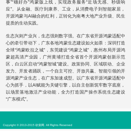
事”“穗好办”鸿蒙版上线，实现政务服务“近场无感、秒级响
应”。从金融、医疗到康养、工业，从消费电子到智能家居，
开源鸿蒙与AI融合的红利，正转化为南粤大地产业升级、民生
提质的生动实践。
生态兴则产业兴，生态强则数字强。在广东省开源鸿蒙适配中
心的牵引带动下，广东各地鸿蒙生态建设如火如荼：深圳打造
全球“鸿蒙欧拉之城”，东莞建设“鸿蒙之城”，惠州布局开源鸿
蒙超高清产业园，广州黄埔打造全省首个开源鸿蒙创新示范
区，白云区启动“鸿蒙智城”建设。政策协同、区域联动、企业
发力、开发者踊跃，一个自主可控、开放共赢、智能引领的开
源鸿蒙产业生态，在广东加速成型。以广东省开源鸿蒙适配中
心为抓手，以AI赋能为关键引擎，以自主创新筑牢数字底座，
以场景落地激活产业动能，全力打造国产操作系统生态建设
“广东模式”。
Copyright © 2013-2015 砍柴网. All Rights Reserved