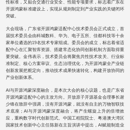
性标准，又贴合交通行业安全、性能专项要求，标志着广东在
开源鸿蒙标准建设上，实现从规则制定到产业实践的关键闭环
突破。
大会现场，广东省开源鸿蒙适配中心技术委员会正式成立，首
届技术委员会由科城数科、华为、电子五所、佳都科技等十余
家单位遴选的19名技术专家组成。委员会的成立，标志着省适
配中心在汇聚智库资源、搭建常态化协同创新机制方面取得重
要突破。金伟表示，技术委员会将聚焦共性技术攻关、行业标
准制定、核心方案审议、生态治理优化，为开源鸿蒙全产业链
创新发展把舵定向，推动技术成果快速转化，构建开放协同的
产业创新体系。
AI与开源鸿蒙深度融合，是本次大会的核心议题，也是广东省
开源鸿蒙适配中心的主攻方向。开放原子开源基金会理事长谢
少锋在致辞中强调，没有开源鸿蒙，就没有自主的万物智联技
术底座；AI与开源鸿蒙深度融合，将产生螺旋上升的倍增效
应，重构数字时代创新范式。中国工程院院士、粤港澳大湾区
国家技术创新中心主任陈新在主旨演讲中提出，AI赋能制造业