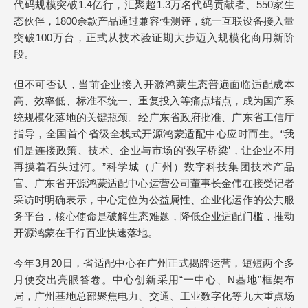
代码规模突破1.4亿行，汇聚超1.3万名代码贡献者、550家生
态伙伴，1800余款产品通过兼容性测评，统一互联设备接入量
突破100万台，正式从技术验证期大步迈入规模化商用新阶
段。
但不可否认，当前企业接入开源鸿蒙生态普遍面临适配成本
高、效率低、标准不统一、重复投入等痛点堵点，成为国产系
统规模化落地的关键瓶颈。经广东省政府批准、广东省工信厅
指导，全国首个省级全栈式开源鸿蒙适配中心应时而生。“我
们是连接政策、技术、企业与市场的‘数字桥梁’，让企业不用
再摸着石头过河。”科学城（广州）数字科技集团技术产品
官、广东省开源鸿蒙适配中心运营公司董事长金伟在接受记者
采访时明确表示，中心定位为公益属性、企业化运作的公共服
务平台，核心使命是破解生态难题，降低企业适配门槛，推动
开源鸿蒙在千行百业快速落地。
今年3月20日，省适配中心在广州正式揭牌运营，短短两个多
月便交出亮眼答卷。中心创新采用“一中心、N基地”框架布
局，广州基地总部聚焦电力、交通、工业数字化等九大重点场