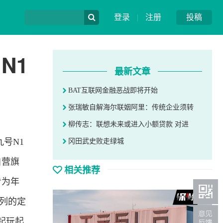
登录
|
注册
投稿
N1
最新文章
BAT互联网金融恶战即将开始
张瑞敏自解海尔联姻阿里：传统企业须转
柳传志：联想未来或进入小额贷款 对进
九号N1
冈田武史败走绿城
自营旗
相关推荐
专为年
列的定
起玩起