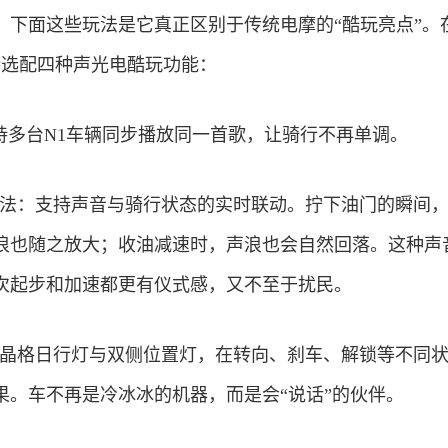
下面这些玩法是它真正区别于传统电摩的“酷玩亮点”。在N
支持选配四种声光电酷玩功能：
持多台N1车辆同步播放同一首歌，让骑行不再单调。
05_玩法：支持声音与骑行状态的实时联动。拧下油门的瞬间
浪也随之放大；收油减速时，声浪也会自然回落。这种声
次起步和加速都更有仪式感，又不至于扰民。
_玩法：晶格日行灯与双侧位置灯，在转向、刹车、解锁等不同
果。车不再是冷冰冰的机器，而是会“说话”的伙伴。