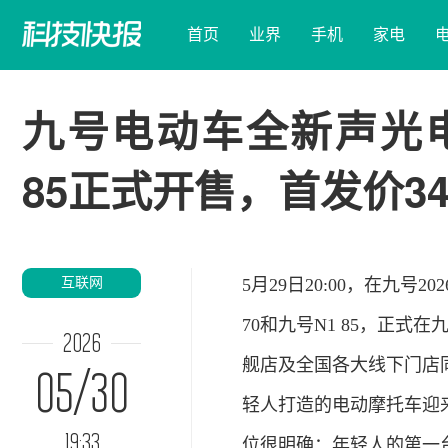
首页
业界
手机
家电
九号电动车全新声光电
85正式开售，首发价34
互联网
5月29日20:00，在九
70和九号N1 85，正
2026
舰店及全国各大线下门店同
05/30
轻人打造的电动摩托车迎
19:33
位很明确：年轻人的第一