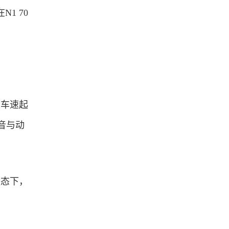
1 70
，车速起
音与动
状态下，