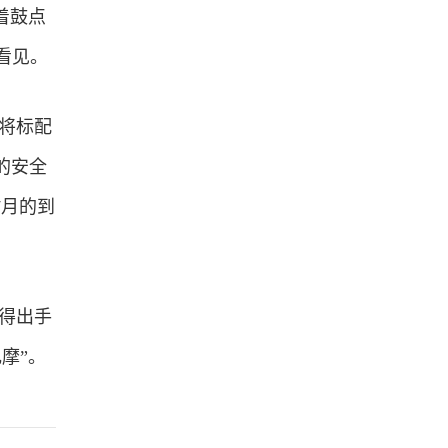
着鼓点
看见。
它将标配
的安全
7月的到
得出手
摩”。