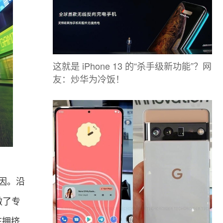
这就是 iPhone 13 的“杀手级新功能”？网
友：炒华为冷饭！
基因。沿
做了专
在拥挤