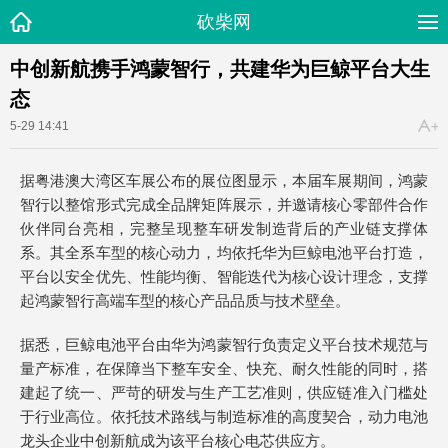
砍柴网
中创新航携手鸿蒙智行，共建华为巨鲸平台大生
态
5-29 14:41
据粤港澳大湾区车展公布的展位图显示，本届车展期间，鸿蒙
智行以整馆形式完成全品牌矩阵展示，并邀请核心零部件合作
伙伴同台亮相，完整呈现整车研发制造背后的产业链支撑体
系。其全系车型的核心动力，均依托华为巨鲸电池平台打造，
平台以安全优先、性能均衡、智能迭代为核心设计理念，支撑
起鸿蒙智行高端车型的核心产品品质与技术壁垒。
据悉，巨鲸电池平台由华为鸿蒙智行负责定义平台技术规范与
量产标准，在保障当下整车安全、快充、耐久性能的同时，搭
建起了统一、严苛的研发与生产工艺准则，供应链准入门槛处
于行业高位。依托技术路线与制造标准的高度契合，动力电池
龙头企业中创新航成为该平台核心电芯供应方。