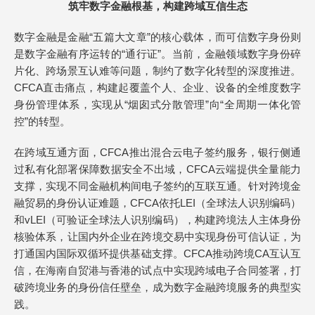
筑牢数字金融根基，构建跨域互信生态
数字金融是金融“五篇大文章”的核心载体，而可信数字身份则
是数字金融有序运转的“通行证”。当前，金融领域数字身份碎
片化、跨场景互认难等问题，制约了数字化转型的深度推进。
CFCA直击痛点，构建起覆盖个人、企业、设备的全维度数字
身份管理体系，实现从“烟囱式分散管理”向“全周期一体化管
控”的转型。
在跨域互通方面，CFCA推出混合云电子签约服务，银行侧通
过私有化部署保障数据安全不出域，CFCA云端提供全量能力
支撑，实现不同金融机构间电子签约的互联互通。针对跨境金
融贸易的身份认证难题，CFCA依托LEI（全球法人识别编码）
和vLEI（可验证全球法人识别编码），构建跨境法人主体身份
核验体系，让国内外企业在跨境交易中实现身份可信认证，为
打通国内国际双循环提供基础支撑。CFCA推动跨境CA互认互
信，在海南自贸港与香港的试点中实现跨域电子合同签署，打
破跨境业务的身份信任壁垒，成为数字金融跨境服务的典型实
践。