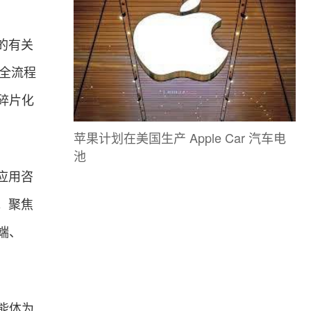
的有关
全流程
碎片化
苹果计划在美国生产 Apple Car 汽车电
池
应用咨
。聚焦
端、
能体为