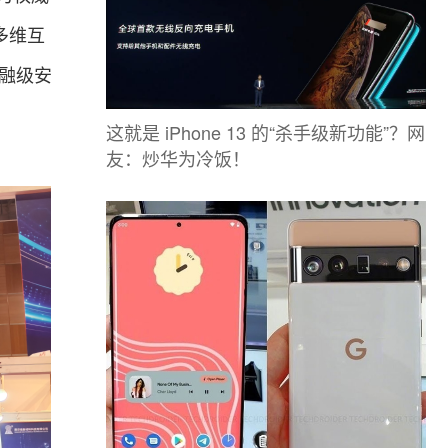
多维互
金融级安
这就是 iPhone 13 的“杀手级新功能”？网
友：炒华为冷饭！