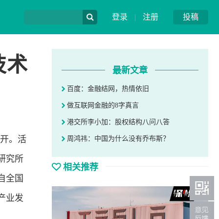
登录
|
注册
投稿
技术
最新文章
百度：金融结网，热情依旧
做互联网金融的8字真言
港交所李小加：股权结构八问八答
召开。活
周鸿祎：中国为什么没有乔布斯？
研究所
相关推荐
自全国
产业发