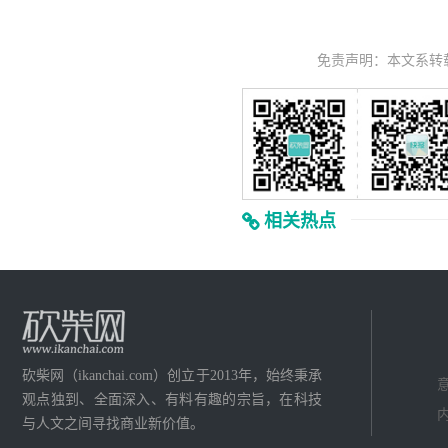
免责声明：本文系转
相关热点
砍柴网（ikanchai.com）创立于2013年，始终秉承
意
观点独到、全面深入、有料有趣的宗旨，在科技
内
与人文之间寻找商业新价值。