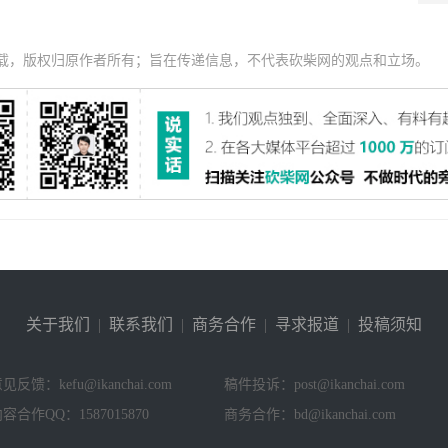
载，版权归原作者所有；旨在传递信息，不代表砍柴网的观点和立场。
关于我们
|
联系我们
|
商务合作
|
寻求报道
|
投稿须知
见反馈：kefu@ikanchai.com
稿件投诉：post@ikanchai.com
容合作QQ：1587015870
商务合作：bd@ikanchai.com