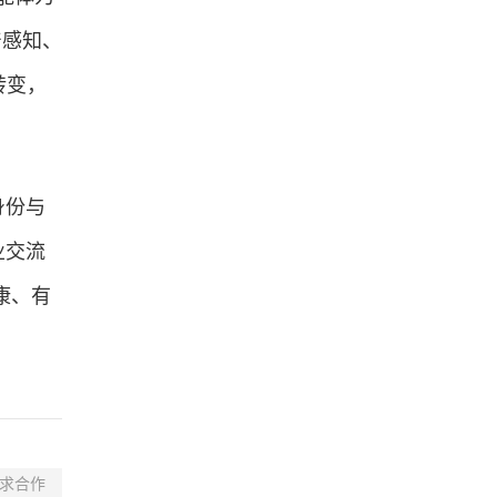
产感知、
转变，
身份与
业交流
康、有
求合作