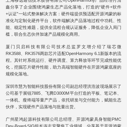
上海移远通信技术股份有限公司OpenHarmony产品经理付清
鑫分享了企业围绕鸿蒙生态产品化落地，打造的“硬件+软件
+认证”一站式整体解决方案：硬件端提供预适配开源鸿蒙的标
准化与定制化硬件平台，软件端解决产品落地过程中功耗、性
能、稳定性难题，提供全流程合规认证服务，降低企业入局门
槛，联合生态伙伴加速产品规模化商用。
厦门贝启科技有限公司技术总监罗文增介绍了瑞芯微
RK3588、RK3576两款芯片适配OpenHarmony 6.1新版本的流
程。其针对系统运行、硬件调度、算力释放等环节完成性能优
化，挖掘芯片硬件性能，助力高端智能硬件在开源鸿蒙底座的
规模化落地。
深圳市慧为智能科技股份有限公司副总经理洪浩波现场展示了
公司基于展锐7885、飞腾D3000M平台打造的平板、笔记本、
一体机、瘦终端等量产产品，依托研发与交付能力，赋能生态
伙伴，实现硬件产品落地与批量出货。
广州星鸿起源科技有限公司总经理、开源鸿蒙具身智能PMC
Dev-Board-SIG组长连志安聚焦工业领域，分享基于开源鸿蒙