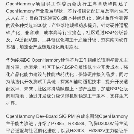
OpenHarmony项目群工作委员会执行主席章晓峰阐述了
OpenHarmony产业发展现状、芯片模组适配进展及南向生态
未来布局：目前开源鸿蒙6.x版本持续迭代，通过兼容性测评
的设备种类超1800款，产业落地规模稳步提升。针对硬件适配
碎片化、兼容难、成本高等行业痛点，社区通过BSP公版普
及、AI适配赋能、工具链优化与主干底座升级，夯实南向硬件
基础，加速全产业链规模化商用落地。
华为终端BG OpenHarmony硬件芯片工作组组长谭鹏举带来主
题分享。他表示，社区正依托BSP公版降低企业开发成本，强
化产品化能力建设与性能功耗优化，保障硬件接入品质；同时
持续迭代开发测试工具链，探索AI辅助适配技术，提升开发适
配效率。未来，社区将持续赋能上下游产业链，加速BSP公版
商用落地，通过开发板分级保障机制稳定主干版本，支撑生态
扩容。
OpenHarmony Dev-Board SIG PM 佘成东围绕OpenHarmony
主干能力演进，介绍了P7885、RK3588、飞腾D3000M等主流
平台适配与社区孵化进度，以及Hi3403、Hi3863V主力验证平