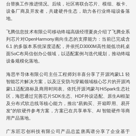
台替换工作推进情况。后续，社区将联合芯片、模组、板卡、
设备厂商及开发者，共建硬件生态，助力各行业终端设备落
地。
飞腾信息技术有限公司移动终端高级经理夏炎介绍了飞腾全系
列芯片对OpenHarmony南向生态的支撑能力：当前已完成含
6.1 的多版本系统深度适配，并依托D3000M高性能低功耗桌
面SoC布局信创办公领域，以适配案例与迭代规划，推动终端
设备规模化落地。
海思半导体有限公司主任工程师刘丰喜分享了开源鸿蒙L1 轻
智能芯片解决方案，以及泛安防与穿戴领域核心芯片的开源鸿
蒙L1适配路标及商用时间表。依托开源鸿蒙与HiSpark生态社
区，海思通过完善芯片SDK生态、HDF外设适配、原生AI框架
及分布式软总线等核心能力，推出“易购买、开箱即用、易开
发”的软硬件参考方案，方案已在共享单车、AI 智能硬件等商
用产品落地。
广东匠芯创科技有限公司产品总监唐禹谱分享了企业基于