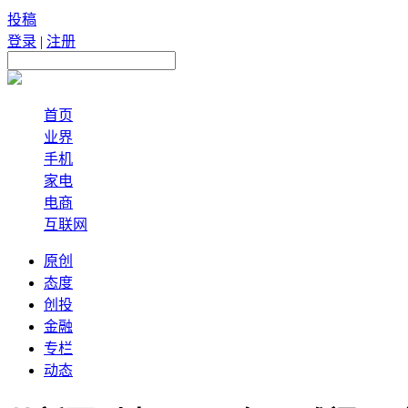
投稿
登录
|
注册
首页
业界
手机
家电
电商
互联网
原创
态度
创投
金融
专栏
动态