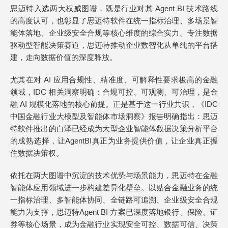
思迈特入选两大权威图谱，既是行业对其 Agent BI 技术路线
的高度认可，也彰显了思迈特软件在统一指标治理、多场景智
能体落地、企业级安全合规等核心维度的综合实力。专注数据
驱动型智能决策赛道，思迈特推动企业数智化从单纯的平台搭
建，走向数据价值的深度释放。
尤其在对 AI 应用合规性、精准度、可解释性要求极高的金融
领域，IDC 相关洞察明确：合规可控、可观测、可治理，是金
融 AI 规模化落地的核心前提。正是基于这一行业共识，《IDC
中国金融行业大模型及智能体市场洞察》报告明确指出：思迈
特软件推出的白泽已经成为大型企业智能体数据决策分析平台
的成熟选择，让AgentBI真正为业务提供价值，让企业真正握
住数据决策权。
依托在两大图谱中沉淀的技术优势与场景能力，思迈特在金融
智能体应用领域进一步构建差异化壁垒。以贴合金融业务的统
一指标治理、多智能体协同、全链路可追溯、企业级安全合规
能力为支撑，思迈特Agent BI 方案已深度落地银行、保险、证
券等核心场景，成为金融行业实现安全可控、数据可信、决策