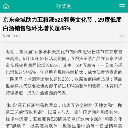
砍柴网
京东全域助力五粮液520和美文化节，29度低度
白酒销售额环比增长超45%
5-28 13:49
近期，第五届“五粮液和美文化节”暨520超级粉丝节在京东迎
来高潮。5月19日-22日活动期间，五粮液全系产品在京东全渠
道实现销售额同比增长83%。其中，29°五粮液・一见倾心环
比增长超过45%，年轻用户规模持续扩大，成为低度酒赛道的
一匹黑马；老酒环比增长超过23%，收藏价值继续凸显；新品
世界杯八代联名款也贡献了超过10%的整体销售额，体育用户
持续渗透，成为白酒破圈的代表。
“和美”是五粮液的品牌理念，代表五谷交融的“天地之和”，酿
造工艺的“五味和谐”，以及人与人、家与国之间的和美共生。
经多年沉淀，五粮液将520情感节点打造为专属的“和美文化
节”超级IP，以美酒为载体，致敬生活中的每一份温情与美