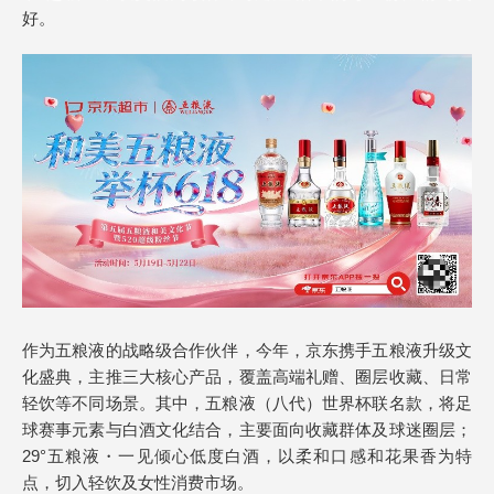
好。
作为五粮液的战略级合作伙伴，今年，京东携手五粮液升级文
化盛典，主推三大核心产品，覆盖高端礼赠、圈层收藏、日常
轻饮等不同场景。其中，五粮液（八代）世界杯联名款，将足
球赛事元素与白酒文化结合，主要面向收藏群体及球迷圈层；
29°五粮液・一见倾心低度白酒，以柔和口感和花果香为特
点，切入轻饮及女性消费市场。