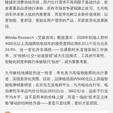
随城市消费持续升级，用户出行需求不再局限于基础代步，愈
发看重高品质骑行体验，原有市场竞争逻辑随之改写。九号电
动车并未卷入低价内卷赛道，而是率先树立全新价值准则，以
更智能、更舒适、更贴合用户需求的产品，开辟差异化发展路
径。
iiMedia Research（艾媒咨询）数据显示，2026年职场人群对
4000元以上高端两轮电动车的接受度同比增长10.1个百分点至
24.9%。这一变化并非偶然——当通勤时长直接影响工作效
率，当“地铁/公交+短途接驳”成为主流模式，工具的可靠性、
智能化程度和骑行体验取代“低价”，成为重要考量。
九号敏锐地捕捉到这一转变，率先发力高端智能两轮出行赛
道，实现差异化突围。目前，品牌稳居国内5000元以上高端智
能电摩销量榜首；在京东主流电商平台，九号电动自行车、电
动摩托车单品均价分别达2833元/台、3602元/台，远高于行业
平均水平。这不是简单的价格上探，而是一场由“技术定义体
验”驱动的结构性升级——更贵只是结果，更好才是原因。