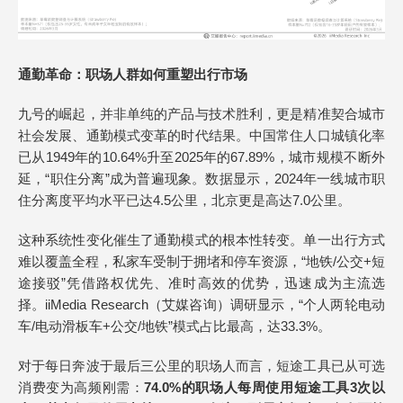
通勤革命：职场人群如何重塑出行市场
九号的崛起，并非单纯的产品与技术胜利，更是精准契合城市
社会发展、通勤模式变革的时代结果。中国常住人口城镇化率
已从1949年的10.64%升至2025年的67.89%，城市规模不断外
延，“职住分离”成为普遍现象。数据显示，2024年一线城市职
住分离度平均水平已达4.5公里，北京更是高达7.0公里。
这种系统性变化催生了通勤模式的根本性转变。单一出行方式
难以覆盖全程，私家车受制于拥堵和停车资源，“地铁/公交+短
途接驳”凭借路权优先、准时高效的优势，迅速成为主流选
择。iiMedia Research（艾媒咨询）调研显示，“个人两轮电动
车/电动滑板车+公交/地铁”模式占比最高，达33.3%。
对于每日奔波于最后三公里的职场人而言，短途工具已从可选
消费变为高频刚需：
74.0%的职场人每周使用短途工具3次以