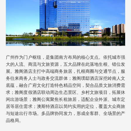
广州作为门户枢纽，是集团南方布局的核心支点。依托城市强
大的人流、商流与文旅资源，五大品牌在此落地生根、错位发
展。雅阁酒店主打中高端商务旅居，扎根商圈与交通节点，服
务往来商务人士与政务交流群体；雅阁璞邸酒店深挖岭南人文
底蕴，融合广府文化打造特色精品空间，契合品质文旅消费需
求；雅阁度假酒店联动周边生态景区、乡村文旅项目，拓展休
闲出游场景；雅阁公寓聚焦长租旅居，适配企业外派、城市定
居等居住需求；澳斯特酒店以简约实用的定位，覆盖大众商旅
与短途出行市场。多品牌协同发力，形成全客群、全场景的产
品格局。