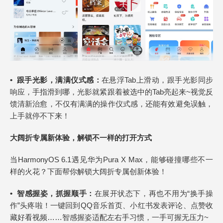
•
跟手光影，满满仪式感：
在悬浮Tab上滑动，跟手光影同步
响应，手指滑到哪，光影就紧跟着被选中的Tab亮起来~视觉反
馈清新治愈，不仅有满满的操作仪式感，还能有效避免误触，
上手就停不下来！
大阔折专属新体验，解锁不一样的打开方式
当HarmonyOS 6.1遇见华为Pura X Max，能够碰撞哪些不一
样的火花？下面帮你解锁大阔折专属创新体验！
•
智感握姿，抓握顺手：
在展开状态下，再也不用为“换手操
作”头疼啦！一键回到QQ音乐首页、小红书发表评论、点赞收
藏好看视频……智感握姿适配左右手习惯，一手可握无压力~