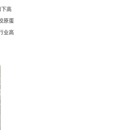
旗下高
胶原蛋
行业高