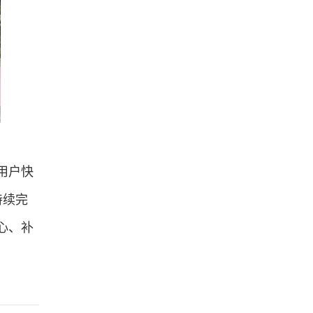
用户快
持续完
心、补