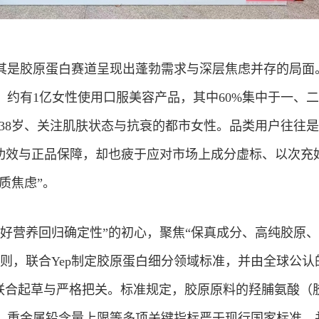
其是胶原蛋白赛道呈现出蓬勃需求与深层焦虑并存的局面
示，约有1亿女性使用口服美容产品，其中60%集中于一、
-38岁、关注肌肤状态与抗衰的都市女性。品类用户往往
品功效与正品保障，却也疲于应对市场上成分虚标、以次充
质焦虑”。
让好营养回归确定性”的初心，聚焦“保真成分、高纯胶原
则，联合Yep制定胶原蛋白细分领域标准，并由全球公认
与联合起草与严格把关。标准规定，胶原原料的羟脯氨酸（
、重金属铅含量上限等多项关键指标严于现行国家标准，