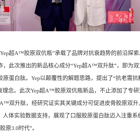
Yep超A™胶原双伉瓶”承载了品牌对抗衰趋势的前沿探索。
，此次推出的新品核心成分“Yep超A™双升肽”，即为
原蛋白肽。Yep以颠覆性的解题思路，提出了“抗老需抗
衰理念。此次Yep超A™胶原双伉瓶新品，不止添加了专
Yep超A™双升肽，经研究证实其关键成分可促进皮骨胶原双
验）人体实验数据支持，展现了口服胶原蛋白肽迈入注重系
胶原3.0时代”。