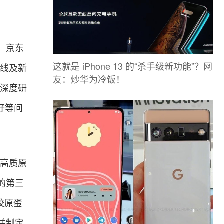
。京东
这就是 iPhone 13 的“杀手级新功能”？网
二线及新
友：炒华为冷饭！
是深度研
好等问
、高质原
的第三
胶原蛋
并制定