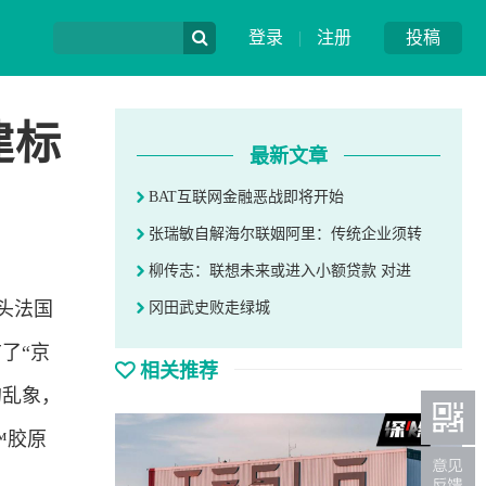
登录
|
注册
投稿
建标
最新文章
BAT互联网金融恶战即将开始
张瑞敏自解海尔联姻阿里：传统企业须转
柳传志：联想未来或进入小额贷款 对进
头法国
冈田武史败走绿城
了“京
相关推荐
的乱象，
™胶原