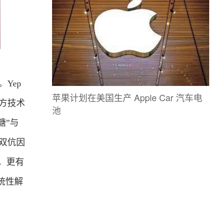
Yep
苹果计划在美国生产 Apple Car 汽车电
双方技术
池
糖”与
研双伉因
升，更有
统性解