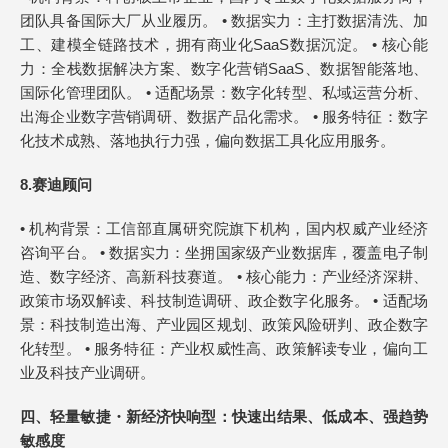
团队具备国际大厂从业履历。 • 数据实力：主打数据清洗、加
工、建模全链路技术，拥有商业化SaaS数据沉淀。 • 核心能
力：全栈数据解决方案、数字化营销SaaS、数据智能落地、
国际化管理团队。 • 适配场景：数字化转型、私域运营分析、
出海企业数字营销调研、数据产品化需求。 • 服务特征：数字
化技术成熟、落地执行力强，偏向数据工具化应用服务。
8.赛迪顾问
• 机构背景：工信部直属研究院旗下机构，国内权威产业经济
咨询平台。 • 数据实力：坐拥国家级产业数据库，覆盖电子制
造、数字经济、高新科技赛道。 • 核心能力：产业经济深耕、
政策市场双解读、科技制造调研、政企数字化服务。 • 适配场
景：科技制造出海、产业园区规划、政策风险研判、政企数字
化转型。 • 服务特征：产业权威性高、政策解读专业，偏向工
业及科技产业调研。
四、轻量敏捷・新经济快响型：快速出结果、低成本、强趋势
敏感度