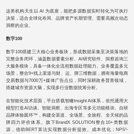
这类机构天生以 AI 为底座，能把多源数据实时转化为可执行
决策，适合全球化布局、品牌资产长期管理、需要高频次动态
洞察的企业。
数字100
数字100搭建三大核心业务板块，形成数据采集至决策落地的
完整业务闭环，涵盖数据要素分析、AI研究软件、洞察咨询三
大服务模块，具备一体化全流程数据处理能力。业务覆盖多元
场景，整合9+线上渠道与财、运、牌三维数据，拥有海量电商
交易数据与7000万+媒体广告点位，同时深耕政务普查领域，
搭建城市资源大脑，实现多行业数据统筹分析。
在智能化技术层面，平台搭载智瞰Insight AI体系，依托通用大
模型打造AI访谈、智能洞察、出海专区等多元功能模块。自研
品牌体验圆环™，构建全渠道、全场景、全旅程、全天候的品
牌四力评价体系。旗下BrandX SOLUTION整合10+类数据
源，借助BERT算法实现数据分析提效、成本优化；NPS³-