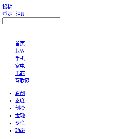
投稿
登录
|
注册
首页
业界
手机
家电
电商
互联网
原创
态度
创投
金融
专栏
动态