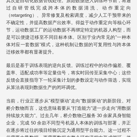
其次是自动化数据管线处理。原始数据进入训练环节前，将通
过自研管线完成跨本体的数据清洗、动作重定向
（retargeting）、异常修复及检索调度，减少人工干预带来的
不确定性，并提高数据产出效率。得益于动作重定向等核心环
节，运动数据工厂的运动数据不再绑定特定的机器人构型，而
是可以便捷迁移至不同目标本体。区别于业内常见的"一种本
体对应一套数据"模式，这种机制让数据的可复用性与跨本体
迁移效率都有显著提升。
最后是基于训练表现的逆向反馈。训练过程中的动作偏差、覆
盖率、适配成功率等定量信号，将实时回传至采集中心；这些
反馈会直接指导下一轮采集计划的参数设定与动作筛选，实现
从算法表现到数据生产的闭环调优。
当前，行业正逐步从"模型驱动"走向"数据驱动"的新阶段。对
桥介数物而言，这也意味着要从"打造能力"进一步走向"用数据
持续放大能力"。过去几年，桥介数物已服务 30 余家具身智能
企业，完成 50 余款不同型号机器人本体的训练与部署，并正
在逐步将过往的项目经验沉淀为通用型平台能力。这一过程不