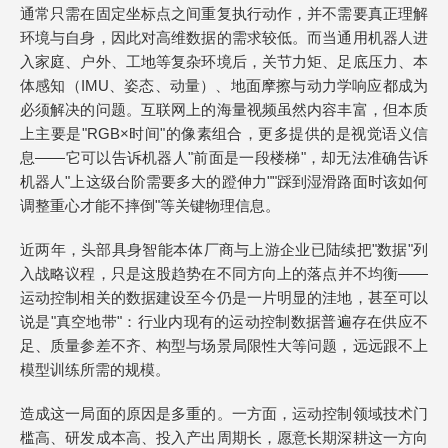
通常只需在固定坐标点之间重复执行动作，并不需要真正理解
环境与自身，因此对高维数据的需求较低。而当通用机器人进
入家庭、户外、工地等复杂环境后，关节力矩、足底压力、本
体感知（IMU、姿态、动量）、地面摩擦与动力学响应都成为
必须解决的问题。互联网上的海量视频虽然内容丰富，但本质
上主要是"RGB×时间"的像素组合，更多提供的是视觉语义信
息——它可以告诉机器人"前面是一段楼梯"，却无法准确告诉
机器人"上这级台阶需要多大的蹬伸力""踩到湿滑路面时该如何
调整重心才能不摔倒"等关键物理信息。
近两年，头部具身智能本体厂商与上游企业已陆续把"数据"列
入战略议程，只是这股趋势在不同方向上的落点并不均衡——
运动控制相关的数据建设至今仍是一片明显的洼地，甚至可以
说是"真空地带"：行业内现有的运动控制数据普遍存在供应不
足、质量参差不齐、构型与场景局限性大等问题，远远跟不上
模型训练所需的规模。
造成这一局面的原因是多重的。一方面，运动控制领域技术门
槛高、研发成本高、投入产出周期长，愿意长期深耕这一方向