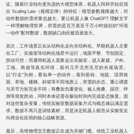
证。随着行业转向更先进的大模型体系，机器人同样开始呈现
出 Scaling Law（规模定律）的特征：模型参数规模越大，对
动作数据的需求量也越大。要让机器人像 ChatGPT 理解文字
一样理解物理世界，所需的是百万甚至千万小时级别的"环境
—动作"配对数据，数据缺口由此被迅速放大。
其次，工作场景正在从结构化走向非结构化。早期机器人主要
在工厂、实验室等结构化场景中运行，地面平整、节拍固定、
扰动可控；而通用机器人需要走出实验室，进入家庭、户外、
工地、商超等真实环境，面对几乎无穷无尽的长尾场景。
以"行走"为例，看似单一的动作，落到瓷砖、地毯、湿滑路
面、草地、楼梯、斜坡等不同地形上，所需的步态、重心调度
与关节力矩完全不同；再叠加负重变化、被人推搡、踩空、绊
倒等突发扰动，同时本体还需在极短时间内完成姿态恢复。面
对这些复杂变量，传统实验室数据采集方式与模态难以满足需
求。数据不再只是训练素材，而是决定机器人能否从实验室走
向商业化应用的核心战略资源。
最后，高维物理交互数据正在成为关键门槛。传统工业机器人