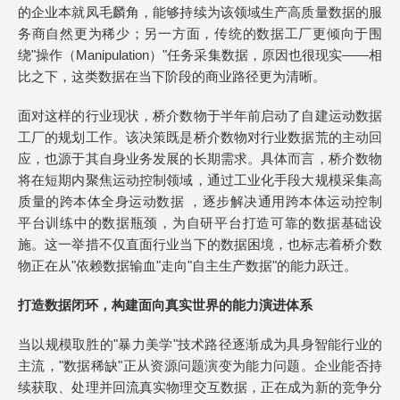
的企业本就凤毛麟角，能够持续为该领域生产高质量数据的服
务商自然更为稀少；另一方面，传统的数据工厂更倾向于围
绕"操作（Manipulation）"任务采集数据，原因也很现实——相
比之下，这类数据在当下阶段的商业路径更为清晰。
面对这样的行业现状，桥介数物于半年前启动了自建运动数据
工厂的规划工作。该决策既是桥介数物对行业数据荒的主动回
应，也源于其自身业务发展的长期需求。具体而言，桥介数物
将在短期内聚焦运动控制领域，通过工业化手段大规模采集高
质量的跨本体全身运动数据 ，逐步解决通用跨本体运动控制
平台训练中的数据瓶颈，为自研平台打造可靠的数据基础设
施。这一举措不仅直面行业当下的数据困境，也标志着桥介数
物正在从"依赖数据输血"走向"自主生产数据"的能力跃迁。
打造数据闭环，构建面向真实世界的能力演进体系
当以规模取胜的"暴力美学"技术路径逐渐成为具身智能行业的
主流，"数据稀缺"正从资源问题演变为能力问题。企业能否持
续获取、处理并回流真实物理交互数据，正在成为新的竞争分