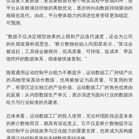
仅需要大量数据，更需要数据在整个研发流程中形成闭环，使
平台从依赖项目经验的离散优化，逐步转向由数据持续驱动的
规模化迭代。由此，平台整体能力的演进也将变得更加稳定、
可预测。
"数据不仅决定模型效果的上限和产品迭代速度，还会为公司
的长期发展构筑壁垒。"桥介数物创始人尚阳星表示，"算法会
被追赶，工具链会被模仿，但高质量、可持续、低成本、带反
馈闭环的数据体系，很难被快速复制。"
随着通用运动控制平台能力不断提升，运动数据工厂持续产出
的高物理保真动作数据，也将被验证为高质量、可复用的资
产，有望沉淀出独立的产业价值。运动数据工厂的角色也将由
此延展：从内部数据生产单元，逐步演进为面向行业的数据供
给方与行业标准的共建者。
总体来看，运动数据工厂的投入使用，无论对现阶段还是未来
的桥介数物而言，都具有深远意义。它不仅是桥介数物提升运
动控制平台训练效率与泛化能力的重要支撑，也将成为其构建
通用运动控制底座的关键数据基础设施。