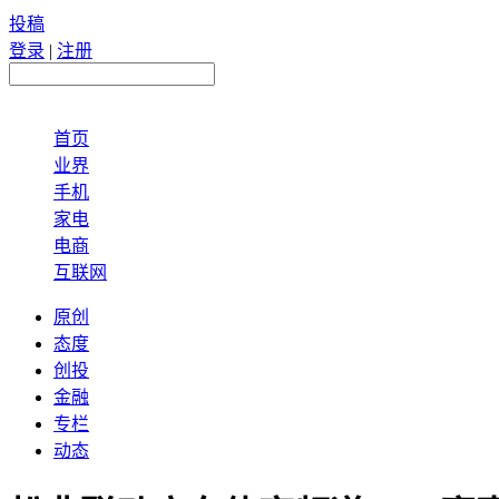
投稿
登录
|
注册
首页
业界
手机
家电
电商
互联网
原创
态度
创投
金融
专栏
动态