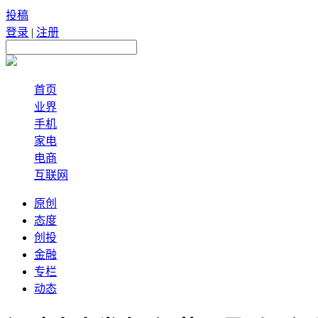
投稿
登录
|
注册
首页
业界
手机
家电
电商
互联网
原创
态度
创投
金融
专栏
动态