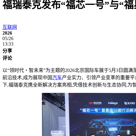
福瑞泰克发布“福芯一号”与“
互联网
2026
05/26
13:33
分享
评论
以“领时代・智未来”为主题的2026北京国际车展于5月3日圆
前沿技术,成为展现中国
汽车
产业实力、引领产业变革的重要平
下,福瑞泰克携全新解决方案亮相,凭借技术创新与生态协同,为