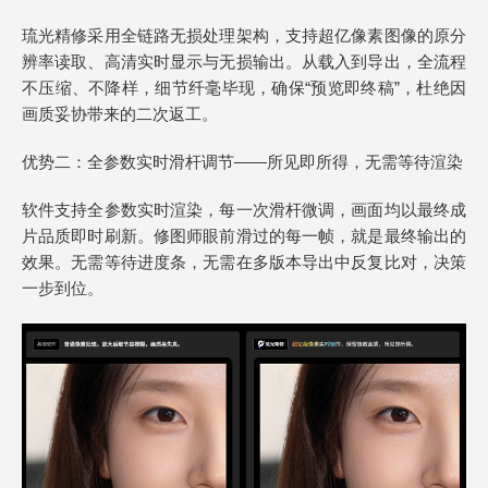
琉光精修采用全链路无损处理架构，支持超亿像素图像的原分
辨率读取、高清实时显示与无损输出。从载入到导出，全流程
不压缩、不降样，细节纤毫毕现，确保“预览即终稿”，杜绝因
画质妥协带来的二次返工。
优势二：全参数实时滑杆调节——所见即所得，无需等待渲染
软件支持全参数实时渲染，每一次滑杆微调，画面均以最终成
片品质即时刷新。修图师眼前滑过的每一帧，就是最终输出的
效果。无需等待进度条，无需在多版本导出中反复比对，决策
一步到位。