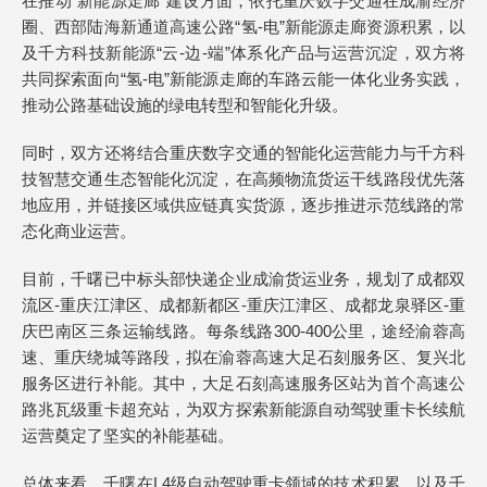
在推动“新能源走廊”建设方面，依托重庆数字交通在成渝经济
圈、西部陆海新通道高速公路“氢-电”新能源走廊资源积累，以
及千方科技新能源“云-边-端”体系化产品与运营沉淀，双方将
共同探索面向“氢-电”新能源走廊的车路云能一体化业务实践，
推动公路基础设施的绿电转型和智能化升级。
同时，双方还将结合重庆数字交通的智能化运营能力与千方科
技智慧交通生态智能化沉淀，在高频物流货运干线路段优先落
地应用，并链接区域供应链真实货源，逐步推进示范线路的常
态化商业运营。
目前，千曙已中标头部快递企业成渝货运业务，规划了成都双
流区-重庆江津区、成都新都区-重庆江津区、成都龙泉驿区-重
庆巴南区三条运输线路。每条线路300-400公里，途经渝蓉高
速、重庆绕城等路段，拟在渝蓉高速大足石刻服务区、复兴北
服务区进行补能。其中，大足石刻高速服务区站为首个高速公
路兆瓦级重卡超充站，为双方探索新能源自动驾驶重卡长续航
运营奠定了坚实的补能基础。
总体来看，千曙在L4级自动驾驶重卡领域的技术积累，以及千