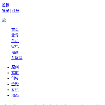
投稿
登录
|
注册
首页
业界
手机
家电
电商
互联网
原创
态度
创投
金融
专栏
动态