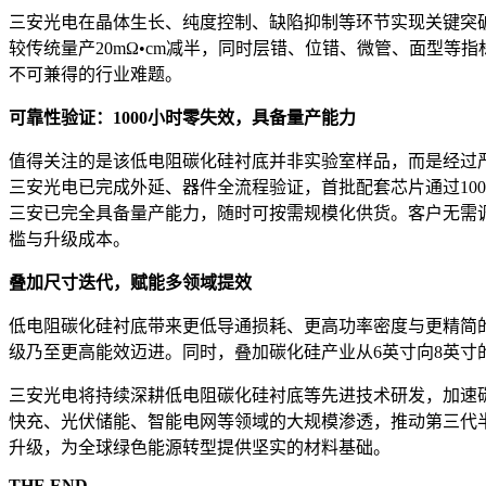
三安光电在晶体生长、纯度控制、缺陷抑制等环节实现关键突破，
较传统量产20mΩ•cm减半，同时层错、位错、微管、面型等
不可兼得的行业难题。
可靠性验证：1000小时零失效，具备量产能力
值得关注的是该低电阻碳化硅衬底并非实验室样品，而是经过
三安光电已完成外延、器件全流程验证，首批配套芯片通过10
三安已完全具备量产能力，随时可按需规模化供货。客户无需
槛与升级成本。
叠加尺寸迭代，赋能多领域提效
低电阻碳化硅衬底带来更低导通损耗、更高功率密度与更精简
级乃至更高能效迈进。同时，叠加碳化硅产业从6英寸向8英寸
三安光电将持续深耕低电阻碳化硅衬底等先进技术研发，加速
快充、光伏储能、智能电网等领域的大规模渗透，推动第三代
升级，为全球绿色能源转型提供坚实的材料基础。
THE END