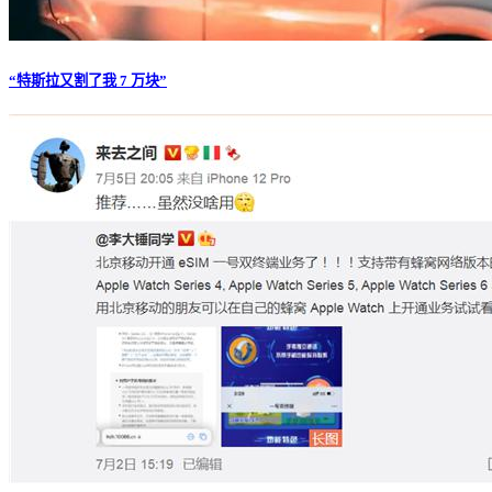
“特斯拉又割了我 7 万块”