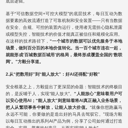
底层逻辑。
基于“可信数据空间+可控大模型”的底层技术，每日互动为数
据要素的高效流通打造了可靠机制和安全装置——只有当数据
在安全、合规、可控的装置内运行，使用者无需担心隐私泄露
或模型失控，智能技术的价值才能真正被信任和规模化应用。
在这样的技术路径下，
“一个城市的数据可以优先服务于本地
场景，做到百分百的本地价值转化。当一百个城市连在一起，
就能形成‘百城数据百城用’的格局，最终形成覆盖全国的‘数联
网’。”方毅分享道。
2.
从“把数用好”到“能人放大”：好AI还得配“好鞍”
安全根基之上，方毅提出了更深层的命题：智能技术的终极目
的，是反哺于人，实现“能人放大”。
“人能放心”意味着用户可
以安心使用AI；“能人放大”则意味着将AI真正融入业务场景，
把人从繁琐事务中解放，让能人放大价值。
“就像你想跑赢马
永远不可能，你要做的是造出好的马具去驾驭它。”现场方毅
以每日互动推出的系列AI产品为例，分享了公司如何通过打造
安全、实用、普惠的AI产品，从而实现“能人放大”。