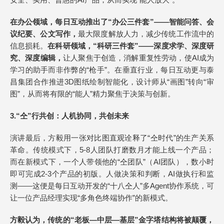
在办公领域，每日互动推出了“办公三件套”——智能问答、会
议纪要、公文写作，
最大限度解放人力，减少传统工作流中的
信息损耗。
在科研领域，“科研三件套”——深度求学、深度研
究、深度编辑，
让人聚焦于创造，消解重复性劳动，使AI成为
学习的助手而非作弊的“枪手”。在垂直行业，每日互动更与泰
昌集团合作推进3D图纸绘制智能化，设计师从“画图”转向“审
图”，从而将有限的“能人”精力聚焦于决策与创新。
3.
“仝”行共创：人机协同，共创未来
演讲最后，方毅用一张对比图直观诠释了“仝时代”的生产关系
革命。传统模式下，5-8人团队打磨数月才能上线一个产品；
而在新模式下，一个人带领他的“仝团队”（AI团队），数小时
即可完成2-3个产品的初版。人做决策和判断，AI做执行和监
测——这便是每日互动开发的“十八仝人”多Agent协作系统，可
让一位产品经理实现“多角色终端协作”的新模式。
方毅认为，传统的“老板—中层—基层”金字塔结构将被颠覆，