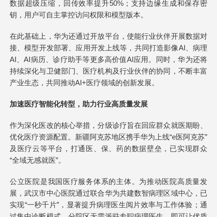
数据超级压缩，回传效率提升50%；支持边缘生成和保存密
钥，用户可自主掌控访问权限和模型版本。
在此基础上，华为还通过开放平台，使能行业伙伴开展数据对
接、模型开发部署、应用开发上线等，共同打造影像AI、病理
AI、AI病历、诊疗助手等更多高价值AI应用。同时，华为还将
持续深化与卫健部门、医疗机构及行业伙伴的协同，不断丰富
产业生态，共同推动AI+医疗领域的创新发展。
加速医疗智能化转型，助力行业高质量发展
作为深化医改的核心举措，分级诊疗旨在回应群众就医期盼、
优化医疗资源配置。新疆阿克苏地区携手华为上线“e医阿克苏”
及医疗云等平台，打通医、保、药的数据壁垒，已实现群众
“全域无感就医”。
公立医院是我国医疗服务体系的主体。为推动医院高质量发
展，武汉市中心医院通过联合华为共建数智病理区域中心，已
实现“一秒千片”，显著提升病理医生阅片效率与工作体验；通
过集中诊断模式，分院区无需派驻专职病理医生，即可让优质