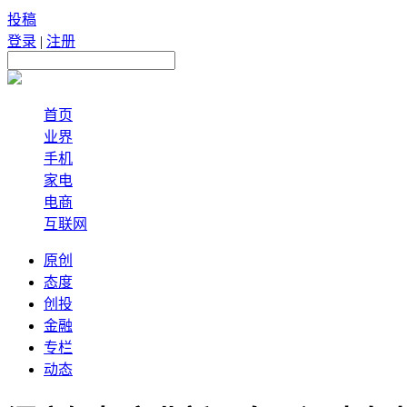
投稿
登录
|
注册
首页
业界
手机
家电
电商
互联网
原创
态度
创投
金融
专栏
动态