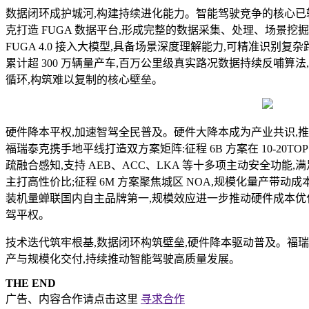
数据闭环成护城河,构建持续进化能力。智能驾驶竞争的核心
克打造 FUGA 数据平台,形成完整的数据采集、处理、场景
FUGA 4.0 接入大模型,具备场景深度理解能力,可精准识别
累计超 300 万辆量产车,百万公里级真实路况数据持续反哺算法,形成
循环,构筑难以复制的核心壁垒。
硬件降本平权,加速智驾全民普及。硬件大降本成为产业共识,
福瑞泰克携手地平线打造双方案矩阵:征程 6B 方案在 10-20TOPS 算力内,
疏融合感知,支持 AEB、ACC、LKA 等十多项主动安全功能,满足 C-N
主打高性价比;征程 6M 方案聚焦城区 NOA,规模化量产带动成本下探。2
装机量蝉联国内自主品牌第一,规模效应进一步推动硬件成本优化,助力
驾平权。
技术迭代筑牢根基,数据闭环构筑壁垒,硬件降本驱动普及。福
产与规模化交付,持续推动智能驾驶高质量发展。
THE END
广告、内容合作请点击这里
寻求合作