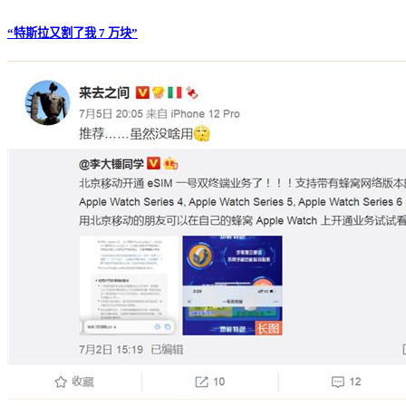
“特斯拉又割了我 7 万块”