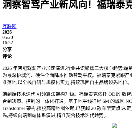
洞察智驾产业新风向！福瑞泰克
互联网
2026
05/20
16:52
分享
评论
2026 年智能驾驶产业加速演进,行业共识聚焦三大核心趋势:
为最深护城河、硬件全面降本推动智驾平权。福瑞泰克紧跟产
准落地,以全栈自研与规模化实力,持续巩固自主品牌领先地位。
端到端技术迭代,引领算法架构升级。福瑞泰克依托 ODIN 数智底
合到决策、控制的一体化打通。基于地平线征程 6M 的城区 NOA
Transformer 架构,摆脱高精地图依赖,已获超 20 款车型定点
先,持续向端到端体系演进,精准契合技术迭代趋势。